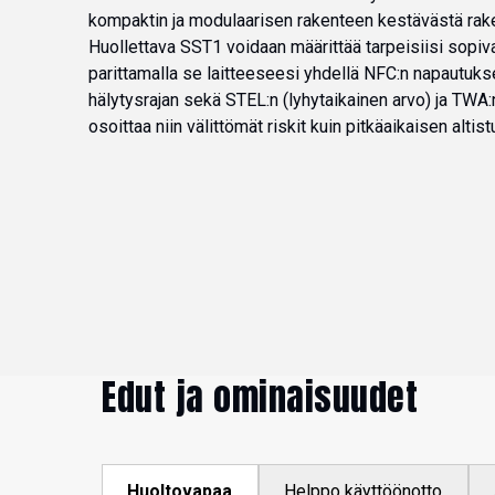
kompaktin ja modulaarisen rakenteen kestävästä rake
Huollettava SST1 voidaan määrittää tarpeisiisi sopi
parittamalla se laitteeseesi yhdellä NFC:n napautuk
hälytysrajan sekä STEL:n (lyhytaikainen arvo) ja TWA:
osoittaa niin välittömät riskit kuin pitkäaikaisen altis
Edut ja ominaisuudet
Huoltovapaa
Helppo käyttöönotto