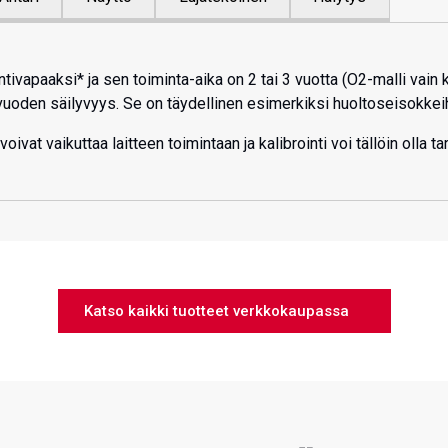
ntivapaaksi* ja sen toiminta-aika on 2 tai 3 vuotta (O2-malli vain 
vuoden säilyvyys. Se on täydellinen esimerkiksi huoltoseisokkeihin
ivat vaikuttaa laitteen toimintaan ja kalibrointi voi tällöin olla ta
Katso kaikki tuotteet verkkokaupassa