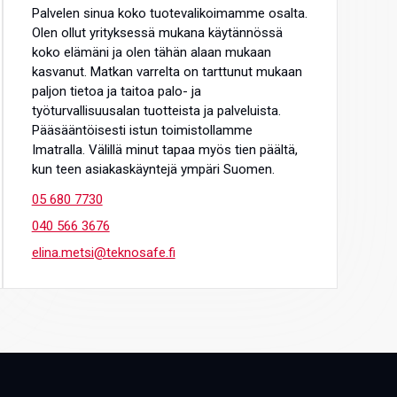
Palvelen sinua koko tuotevalikoimamme osalta.
Olen ollut yrityksessä mukana käytännössä
koko elämäni ja olen tähän alaan mukaan
kasvanut. Matkan varrelta on tarttunut mukaan
paljon tietoa ja taitoa palo- ja
työturvallisuusalan tuotteista ja palveluista.
Pääsääntöisesti istun toimistollamme
Imatralla. Välillä minut tapaa myös tien päältä,
kun teen asiakaskäyntejä ympäri Suomen.
05 680 7730
040 566 3676
elina.metsi@teknosafe.fi