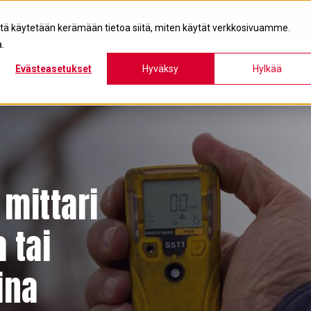
Tuotteet
Palvelut
Brändit
Koulutukset
Mei
itä käytetään kerämään tietoa siitä, miten käytät verkkosivuamme.
.
Evästeasetukset
Hyväksy
Hylkää
mittari
 tai
ina