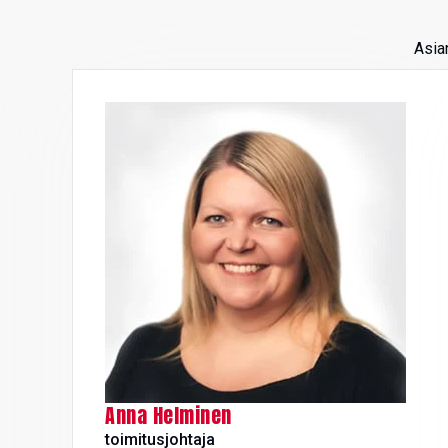
Asian
Anna Helminen
toimitusjohtaja