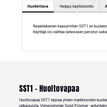
Huollettava
Helppo käyttöönotto
A
Reaaliaikainen kaasumittari SST1 on kustannust
Käyttäjä voi vaihtaa laiteeseen pariston sek
SST1 – Huoltovapaa
Huoltovapaa SST1 tarjoaa yhden markkinoiden kust
ratkaisuista. Viimeisimmän Solid Polymer -anturitekn