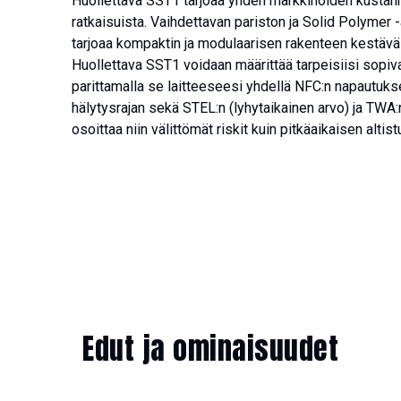
Huollettava SST1 tarjoaa yhden markkinoiden kusta
ratkaisuista. Vaihdettavan pariston ja Solid Polymer 
tarjoaa kompaktin ja modulaarisen rakenteen kestäväs
Huollettava SST1 voidaan määrittää tarpeisiisi sopi
parittamalla se laitteeseesi yhdellä NFC:n napautuk
hälytysrajan sekä STEL:n (lyhytaikainen arvo) ja TWA:
osoittaa niin välittömät riskit kuin pitkäaikaisen altis
Edut ja ominaisuudet