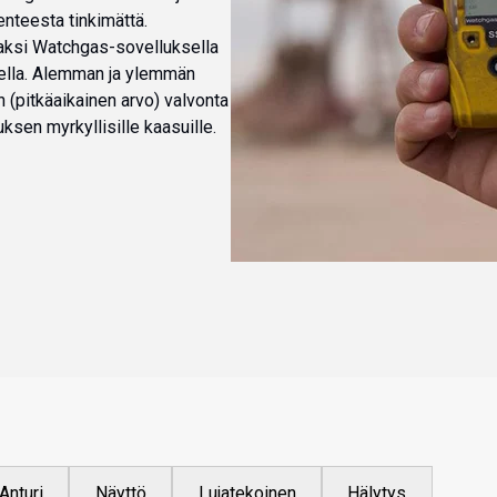
nteesta tinkimättä.
vaksi Watchgas-sovelluksella
sella. Alemman ja ylemmän
n (pitkäaikainen arvo) valvonta
tuksen myrkyllisille kaasuille.
Anturi
Näyttö
Lujatekoinen
Hälytys