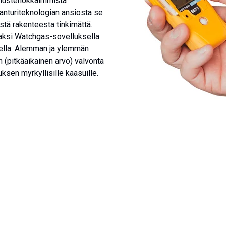
nnustehokkaimmista
-anturiteknologian ansiosta se
tä rakenteesta tinkimättä.
vaksi Watchgas-sovelluksella
sella. Alemman ja ylemmän
n (pitkäaikainen arvo) valvonta
tuksen myrkyllisille kaasuille.