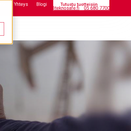
stä
Yhteys
Blogi
Tutustu tuotteisiin
Tietopankki
info@teknosafe.fi
05 680 7700