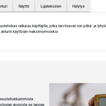
nturi
Näyttö
Lujatekoinen
Hälytys
ehokas ratkaisu käyttäjille, jotka tarvitsevat niin pitkä- ja lyhy
ä anturin käyttöiän maksimoimiseksi.
annustehokkaimmista
ologian ansiosta se tarjoaa