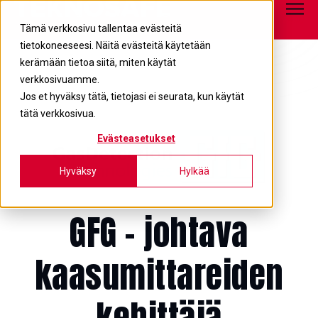
Tietopankki
info@teknosafe.fi
05 680 7700
Tämä verkkosivu tallentaa evästeitä
tietokoneeseesi. Näitä evästeitä käytetään
kerämään tietoa siitä, miten käytät
verkkosivuamme.
Jos et hyväksy tätä, tietojasi ei seurata, kun käytät
tätä verkkosivua.
Evästeasetukset
Hyväksy
Hylkää
GFG – johtava
kaasumittareiden