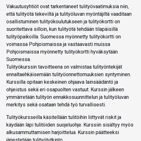
Vakuutusyhtiöt ovat tarkentaneet tulityövaatimuksia niin,
että tulityötä tekeviltä ja tulityöluvan myöntäjiltä vaaditaan
osallistuminen tulityökoulutukseen ja tulityökortti on
suoritettava silloin, kun tulityötä tehdään tilapäisillä
tulityöpaikoilla. Suomessa myönnetty tulityökortti on
voimassa Pohjoismaissa ja vastaavasti muissa
Pohjoismaissa myönnetty tulityökortti hyväksytään
Suomessa.
Tulityökurssin tavoitteena on valmistaa tulityöntekijät
ennaltaehkäisemään tulityöonnettomuuksien syntyminen.
Kurssilla opitaan keskeinen ohjaava lainsäädäntö ja
ohjeistus sekä eri osapuolten vastuut. Kurssin jälkeen
ymmärretään tulityön ennakkosuunnittelun ja tulityöluvan
merkitys sekä osataan tehdä työ turvallisesti.
Tulityökursseilla käsitellään tulitöihin liittyvät riskit ja
käydään läpi tulitöiden suojeluohje. Kurssiin sisältyy myös
alkusammuttamisen harjoittelua. Kurssin päätteeksi
järjestetään tulityötutkinto.