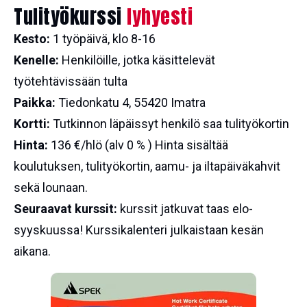
Tulityökurssi
lyhyesti
Kesto:
1 työpäivä, klo 8-16
Kenelle:
Henkilöille, jotka käsittelevät
työtehtävissään tulta
Paikka:
Tiedonkatu 4, 55420 Imatra
Kortti:
Tutkinnon läpäissyt henkilö saa tulityökortin
Hinta:
136 €/hlö (alv 0 % ) Hinta sisältää
koulutuksen, tulityökortin, aamu- ja iltapäiväkahvit
sekä lounaan.
Seuraavat kurssit:
kurssit jatkuvat taas elo-
syyskuussa! Kurssikalenteri julkaistaan kesän
aikana.