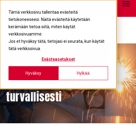
Tietopankki
info@teknosafe.fi
05 680 7700
Tämä verkkosivu tallentaa evästeitä
tietokoneeseesi. Näitä evästeitä käytetään
kerämään tietoa siitä, miten käytät
verkkosivuamme.
Jos et hyväksy tätä, tietojasi ei seurata, kun käytät
tätä verkkosivua.
Evästeasetukset
Tulityökurssi valmentaa
Hyväksy
Hylkää
työskentelemään
turvallisesti