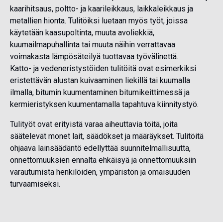
kaarihitsaus, poltto- ja kaarileikkaus, laikkaleikkaus ja
metallien hionta. Tulitöiksi luetaan myös työt, joissa
käytetään kaasupoltinta, muuta avoliekkiä,
kuumailmapuhallinta tai muuta näihin verrattavaa
voimakasta lämpösäteilyä tuottavaa työvälinettä.
Katto- ja vedeneristystöiden tulitöitä ovat esimerkiksi
eristettävän alustan kuivaaminen liekillä tai kuumalla
ilmalla, bitumin kuumentaminen bitumikeittimessä ja
kermieristyksen kuumentamalla tapahtuva kiinnitystyö.
Tulityöt ovat erityistä varaa aiheuttavia töitä, joita
säätelevät monet lait, säädökset ja määräykset. Tulitöitä
ohjaava lainsäädäntö edellyttää suunnitelmallisuutta,
onnettomuuksien ennalta ehkäisyä ja onnettomuuksiin
varautumista henkilöiden, ympäristön ja omaisuuden
turvaamiseksi.