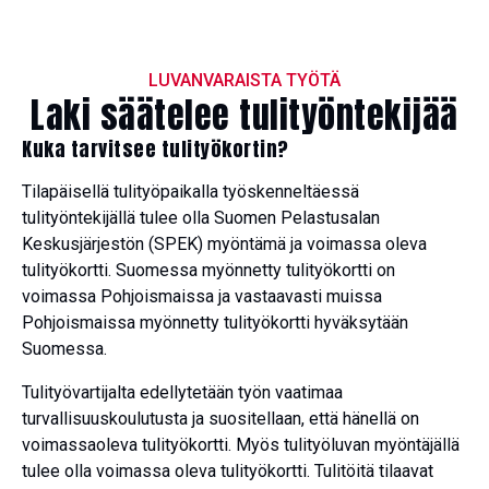
LUVANVARAISTA TYÖTÄ
Laki säätelee tulityöntekijää
Kuka tarvitsee tulityökortin?
Tilapäisellä tulityöpaikalla työskenneltäessä
tulityöntekijällä tulee olla Suomen Pelastusalan
Keskusjärjestön (SPEK) myöntämä ja voimassa oleva
tulityökortti. Suomessa myönnetty tulityökortti on
voimassa Pohjoismaissa ja vastaavasti muissa
Pohjoismaissa myönnetty tulityökortti hyväksytään
Suomessa.
Tulityövartijalta edellytetään työn vaatimaa
turvallisuuskoulutusta ja suositellaan, että hänellä on
voimassaoleva tulityökortti. Myös tulityöluvan myöntäjällä
tulee olla voimassa oleva tulityökortti. Tulitöitä tilaavat