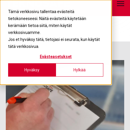
Tietopankki
info@teknosafe.fi
05 680 7700
Tämä verkkosivu tallentaa evästeitä
tietokoneeseesi. Näitä evästeitä käytetään
kerämään tietoa siitä, miten käytät
verkkosivuamme.
Jos et hyväksy tätä, tietojasi ei seurata, kun käytät
tätä verkkosivua.
Evästeasetukset
Hyväksy
Hylkää