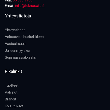
Puh.
05 680 7700
Email:
info@teknosafe.fi
Yhteystietoja
Yhteystiedot
Valtuutetut huoltoliikkeet
Vastuullisuus
Jälleenmyyjäksi
Sopimusasiakkaaksi
Pikalinkit
Tuotteet
Palvelut
Brändit
Koulutukset