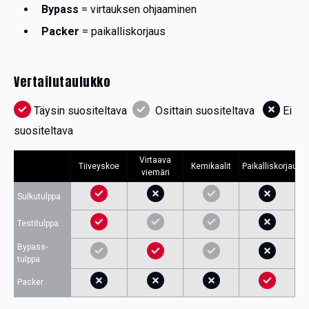
Bypass
= virtauksen ohjaaminen
Packer
= paikalliskorjaus
Vertailutaulukko
Täysin suositeltava
Osittain suositeltava
Ei
suositeltava
Virtaava
Tiiveyskoe
Kemikaalit
Paikalliskorjaus
viemäri
Sulkutulppa
Testitulppa
Bypass-
tulppa
Packer