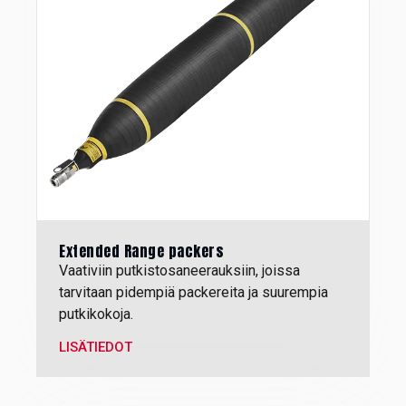
Extended Range packers
V
aativiin putkistosaneerauksiin, joissa
tarvitaan pidempiä packereita ja suurempia
putkikokoja.
LISÄTIEDOT