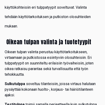
käyttökohteisiin eri tulppatyypit soveltuvat. Valinta
tehdään käyttötarkoituksen ja putkiston olosuhteiden
mukaan.
Oikean tulpan valinta ja tuotetyypit
Oikean tulpan valinta perustuu käyttötarkoitukseen,
virtaamaan ja putkistossa esiintyviin olosuhteisiin. Eri
tulppatyypit on suunniteltu erilaisiin työvaiheisiin, joten
oikea ratkaisu parantaa sekä turvallisuutta että työn
tehokkuutta.
Sulkutulppa
soveltuu tilanteisiin, joissa virtaus halutaan
pysäyttää kokonaan huolto-, korjaus- tai häiriötilanteen
ajaksi.
Testitulppa
toimii samalla periaatteella kuin sulkutulppa,