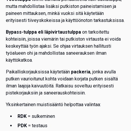
mutta mahdollistaa lisäksi putkiston paineistamisen ja
paineen mittauksen, minkä vuoksi sitä käytetään
erityisesti tiiveyskokeissa ja käyttöönoton tarkastuksissa.
Bypass-tulppa eli läpivirtaustulppa
on tarkoitettu
kohteisiin, joissa viemärin tai putkiston virtausta ei voida
keskeyttää työn ajaksi. Se ohjaa virtauksen hallitusti
työalueen ohi ja mahdollistaa saneerauksen ilman
käyttökatkoa.
Paikalliskorjauksissa käytetään
packeria
, jonka avulla
putken vaurioitunut kohta voidaan korjata putken sisältä
ilman laajoja kaivuutöitä. Ratkaisu soveltuu erityisesti
pistekorjauksiin ja saneerauskohteisiin.
Yksinkertainen muistisääntö helpottaa valintaa:
RDK
= sulkeminen
PDK
= testaus