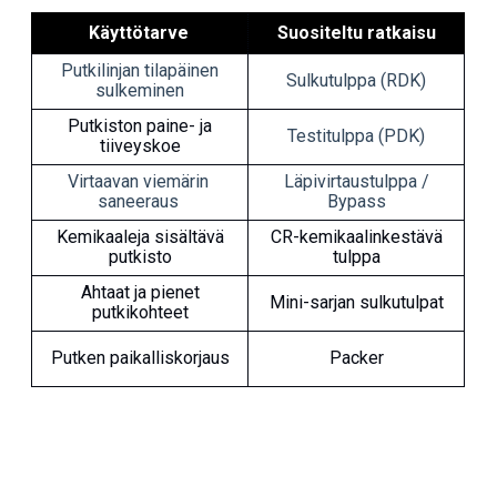
Käyttötarve
Suositeltu ratkaisu
Putkilinjan tilapäinen
Sulkutulppa (RDK)
sulkeminen
Putkiston paine- ja
Testitulppa (PDK)
tiiveyskoe
Virtaavan viemärin
Läpivirtaustulppa /
saneeraus
Bypass
Kemikaaleja sisältävä
CR-kemikaalinkestävä
putkisto
tulppa
Ahtaat ja pienet
Mini-sarjan sulkutulpat
putkikohteet
Putken paikalliskorjaus
Packer