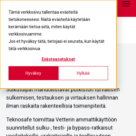
Tietopankki
info@teknosafe.fi
05 680 7700
Tämä verkkosivu tallentaa evästeitä
tietokoneeseesi. Näitä evästeitä käytetään
kerämään tietoa siitä, miten käytät
verkkosivuamme.
Jos et hyväksy tätä, tietojasi ei seurata, kun käytät
tätä verkkosivua.
TUOTERYHMÄ: SULKUTULPAT
Sulkutulpat
viemäri- ja
Evästeasetukset
vesihuoltotöihin
Hyväksy
Hylkää
Sulkutulpat mahdollistavat putkiston turvallisen
sulkemisen, testauksen ja virtauksen hallinnan
ilman raskaita rakenteellisia toimenpiteitä.
Teknosafe toimittaa Vetterin ammattikäyttöön
suunnitellut sulku-, testi- ja bypass-ratkaisut
vesilaitoksille, urakoitsijoille ja teollisuuteen.