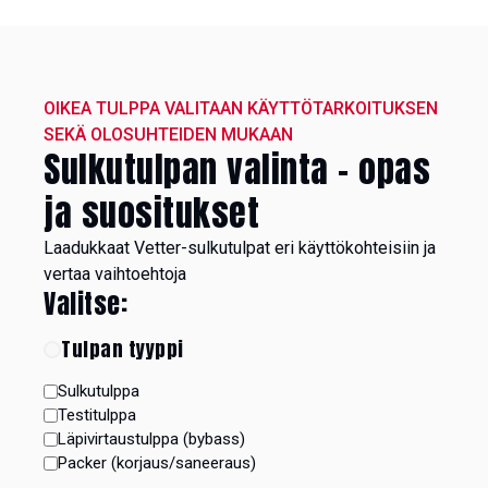
OIKEA TULPPA VALITAAN KÄYTTÖTARKOITUKSEN
SEKÄ OLOSUHTEIDEN MUKAAN
Sulkutulpan valinta – opas
ja suositukset
Laadukkaat Vetter-sulkutulpat eri käyttökohteisiin ja
vertaa vaihtoehtoja
Valitse:
Tulpan tyyppi
Sulkutulppa
Testitulppa
Läpivirtaustulppa (bybass)
Packer (korjaus/saneeraus)