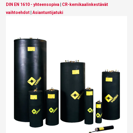
DIN EN 1610 - yhteensopiva
|
CR-kemikaalinkestävät
vaihtoehdot
|
Asiantuntijatuki