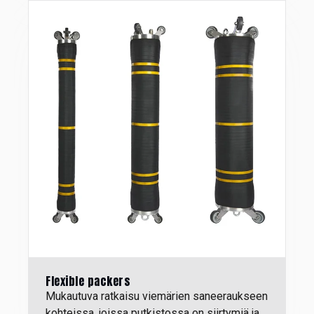
Flexible packers
M
ukautuva ratkaisu viemärien saneeraukseen
kohteissa, joissa putkistossa on siirtymiä ja