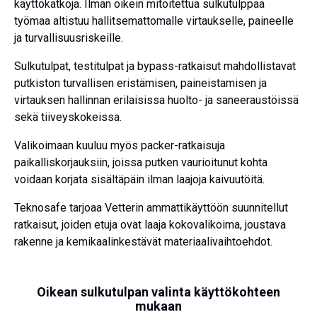
käyttökatkoja. Ilman oikein mitoitettua sulkutulppaa
työmaa altistuu hallitsemattomalle virtaukselle, paineelle
ja turvallisuusriskeille.
Sulkutulpat, testitulpat ja bypass-ratkaisut mahdollistavat
putkiston turvallisen eristämisen, paineistamisen ja
virtauksen hallinnan erilaisissa huolto- ja saneeraustöissä
sekä tiiveyskokeissa.
Valikoimaan kuuluu myös packer-ratkaisuja
paikalliskorjauksiin, joissa putken vaurioitunut kohta
voidaan korjata sisältäpäin ilman laajoja kaivuutöitä.
Teknosafe tarjoaa Vetterin ammattikäyttöön suunnitellut
ratkaisut, joiden etuja ovat laaja kokovalikoima, joustava
rakenne ja kemikaalinkestävät materiaalivaihtoehdot.
Oikean sulkutulpan valinta käyttökohteen
mukaan