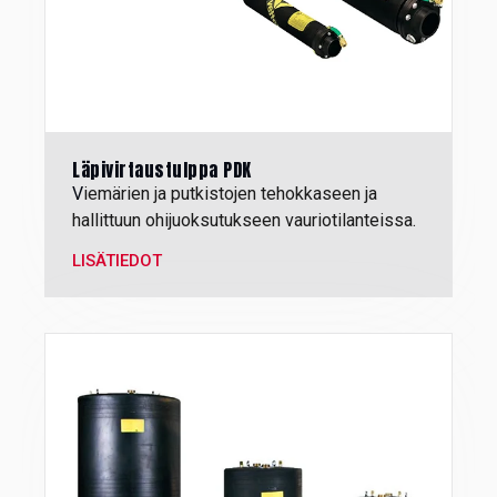
Läpivirtaustulppa PDK
V
iemärien ja putkistojen tehokkaseen ja
hallittuun ohijuoksutukseen vauriotilanteissa.
LISÄTIEDOT