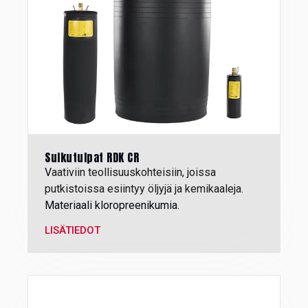
Sulkutulpat RDK CR
V
aativiin teollisuuskohteisiin, joissa
putkistoissa esiintyy öljyjä ja kemikaaleja.
Materiaali kloropreenikumia.
LISÄTIEDOT