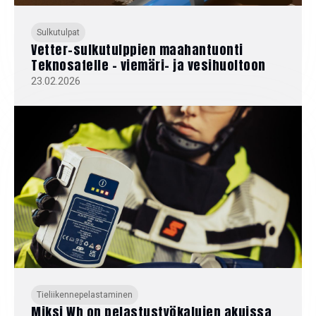
Sulkutulpat
Vetter-sulkutulppien maahantuonti
Teknosafelle – viemäri- ja vesihuoltoon
23.02.2026
Tieliikennepelastaminen
Miksi Wh on pelastustyökalujen akuissa