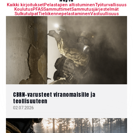
Kaikki kirjoitukset
Pelastajien altistuminen
Työturvallisuus
Koulutus
PFAS
Sammuttimet
Sammutusjärjestelmät
Sulkutulpat
Tieliikennepelastaminen
Vastuullisuus
CBRN-varusteet viranomaisille ja
teollisuuteen
02.07.2026