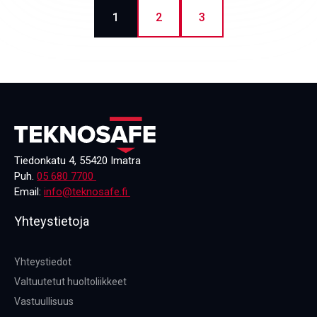
1
2
3
Tiedonkatu 4, 55420 Imatra
Puh.
05 680 7700
Email:
info@teknosafe.fi
Yhteystietoja
Yhteystiedot
Valtuutetut huoltoliikkeet
Vastuullisuus