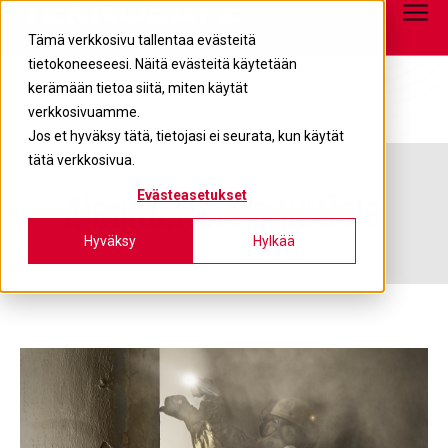
Tietopankki
info@teknosafe.fi
05 680 7700
Tämä verkkosivu tallentaa evästeitä
tietokoneeseesi. Näitä evästeitä käytetään
kerämään tietoa siitä, miten käytät
verkkosivuamme.
Jos et hyväksy tätä, tietojasi ei seurata, kun käytät
tätä verkkosivua.
Ajankohtaisia uutisia
Evästeasetukset
Hyväksy
Hylkää