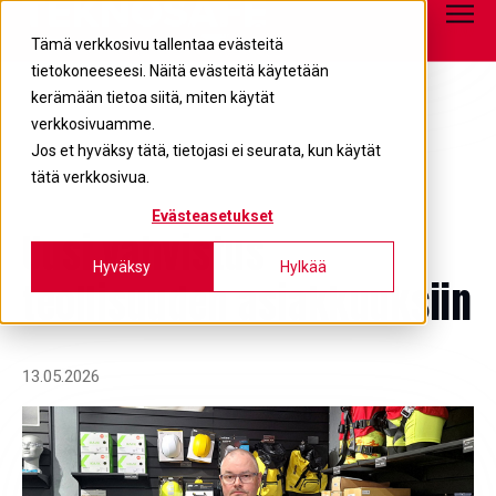
Tietopankki
info@teknosafe.fi
05 680 7700
Tämä verkkosivu tallentaa evästeitä
tietokoneeseesi. Näitä evästeitä käytetään
kerämään tietoa siitä, miten käytät
verkkosivuamme.
Jos et hyväksy tätä, tietojasi ei seurata, kun käytät
tätä verkkosivua.
Evästeasetukset
Uusi vahvistus
Hyväksy
Hylkää
teollisuuden asiakkuuksiin
13.05.2026