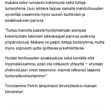
mukana tulee runsaasti kokemusta sekä tuttuja
tuoteryhmiä. Uusi tehtävä tarjoaa samalla mahdollisuuden
syventää osaamista myös uusien tuotteiden ja
asiakkuuksien parissa.
“Tuntuu hienolta päästä hyödyntämään aiempaa
kokemustani teknisen tukkukaupan parissa uudessa
ympäristössä. Mukana on paljon tuttuja tuoteryhmiä, mutta
myös sopivasti uutta opittavaa ja kehitettävää.
Hoidan teollisuuden asiakkuuksia sekä kentällä että
myymälässämme, joten ota rohkeasti yhteyttä — etsitään
yhdessä juuri sinun tarpeisiisi sopivat ratkaisut laajasta
tuotevalikoimastamme!”
Toivotamme Petrin lämpimästi tervetulleeksi mukaan
tiimiimme!