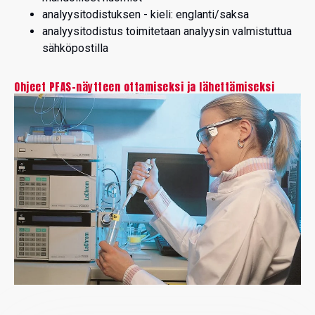
analyysitodistuksen - kieli: englanti/saksa
analyysitodistus toimitetaan analyysin valmistuttua
sähköpostilla
Ohjeet PFAS-näytteen ottamiseksi ja lähettämiseksi