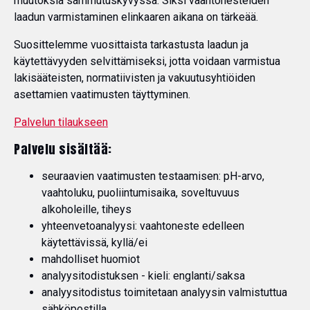
muutoksia sammutuskyvyssä. Siksi vaahtonesteiden
laadun varmistaminen elinkaaren aikana on tärkeää.
Suosittelemme vuosittaista tarkastusta laadun ja
käytettävyyden selvittämiseksi, jotta voidaan varmistua
lakisääteisten, normatiivisten ja vakuutusyhtiöiden
asettamien vaatimusten täyttyminen.
Palvelun tilaukseen
Palvelu sisältää:
seuraavien vaatimusten testaamisen: pH-arvo,
vaahtoluku, puoliintumisaika, soveltuvuus
alkoholeille, tiheys
yhteenvetoanalyysi: vaahtoneste edelleen
käytettävissä, kyllä/ei
mahdolliset huomiot
analyysitodistuksen - kieli: englanti/saksa
analyysitodistus toimitetaan analyysin valmistuttua
sähköpostilla