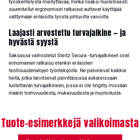
työskentelystä miellyttävää, minkä lisäksi huolellisesti
suunnitellut ergonomiset ratkaisut auttavat käyttäjää
välttymään erilaisilta työstä johtuvilta vaivoilta.
Laajasti arvostettu turvajalkine — ja
hyvästä syystä
Saksassa valmistetut Steitz Secura -turvajalkineet ovat
erinomainen ratkaisu etenkin erilaisten
teollisuudenalojen työntekijöille. Ne palvelevat kaikkia
heitä, jotka tarvitsevat päivittäisissä askareissaan
luotettavan turvajalkineen, jossa ei ole tingitty missään
määrin toimivuudesta, mukavuudesta ja muotoilusta.
Tuote-esimerkkejä valikoimasta