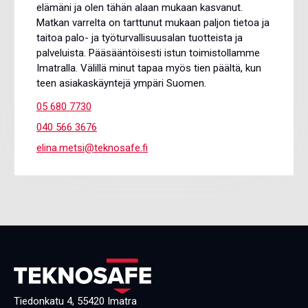
elämäni ja olen tähän alaan mukaan kasvanut.
Matkan varrelta on tarttunut mukaan paljon tietoa ja
taitoa palo- ja työturvallisuusalan tuotteista ja
palveluista. Pääsääntöisesti istun toimistollamme
Imatralla. Välillä minut tapaa myös tien päältä, kun
teen asiakaskäyntejä ympäri Suomen.
05 680 7730
040 566 3676
elina.metsi@teknosafe.fi
Tiedonkatu 4, 55420 Imatra