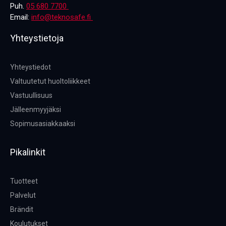
Puh.
05 680 7700
Email:
info@teknosafe.fi
Yhteystietoja
Yhteystiedot
Valtuutetut huoltoliikkeet
Vastuullisuus
Jälleenmyyjäksi
Sopimusasiakkaaksi
Pikalinkit
Tuotteet
Palvelut
Brändit
Koulutukset