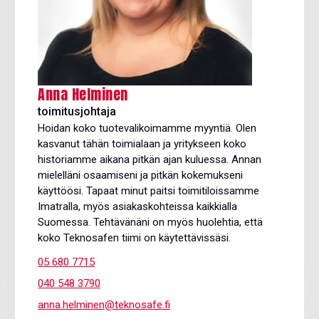
Anna Helminen
toimitusjohtaja
Hoidan koko tuotevalikoimamme myyntiä. Olen
kasvanut tähän toimialaan ja yritykseen koko
historiamme aikana pitkän ajan kuluessa. Annan
mielelläni osaamiseni ja pitkän kokemukseni
käyttöösi. Tapaat minut paitsi toimitiloissamme
Imatralla, myös asiakaskohteissa kaikkialla
Suomessa. Tehtävänäni on myös huolehtia, että
koko Teknosafen tiimi on käytettävissäsi.
05 680 7715
040 548 3790
anna.helminen@teknosafe.fi