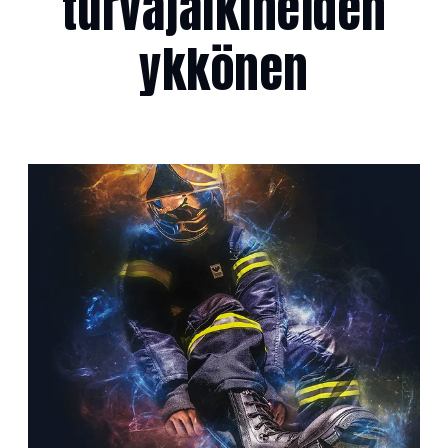
turvajalkineiden
ykkönen