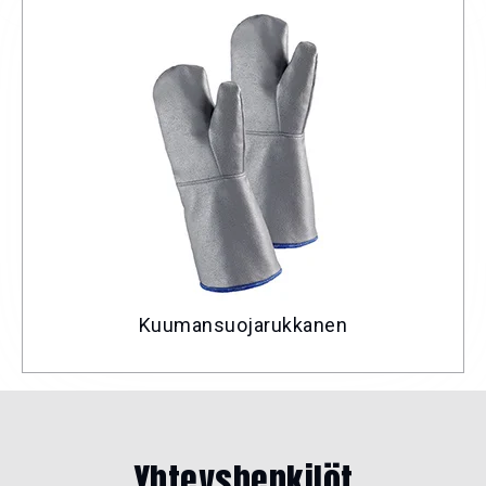
Kuumansuojarukkanen
Yhteyshenkilöt