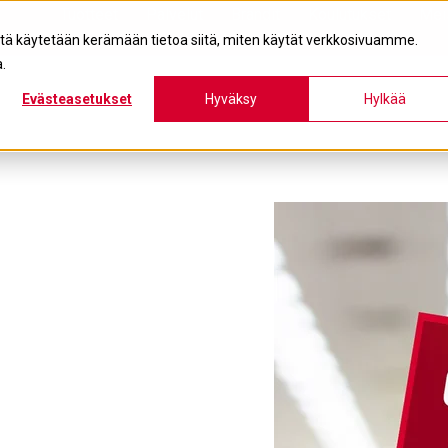
Tuotteet
Palvelut
Brändit
Koulutukset
Mei
itä käytetään kerämään tietoa siitä, miten käytät verkkosivuamme.
.
Evästeasetukset
Hyväksy
Hylkää