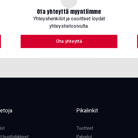
Ota yhteyttä myyntiimme
Yhteyshenkilöt ja osoitteet löydät
yhteystietosivulta.
Ota yhteyttä
etoja
Pikalinkit
dot
Tuotteet
t huoltoliikkeet
Palvelut