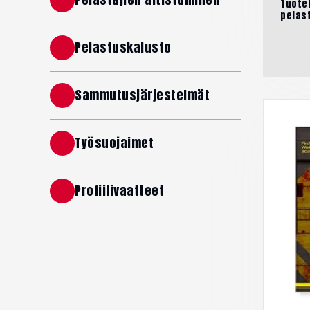
Tuotek
pelas
Pelastuskalusto
Sammutusjärjestelmät
Työsuojaimet
Profiilivaatteet