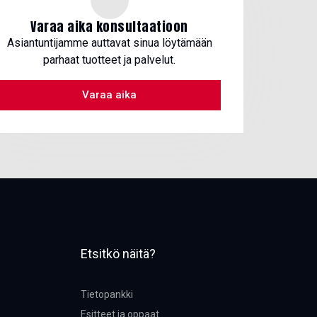
Varaa aika konsultaatioon
Asiantuntijamme auttavat sinua löytämään
parhaat tuotteet ja palvelut.
Varaa aika
Etsitkö näitä?
Tietopankki
Esitteet ja oppaat