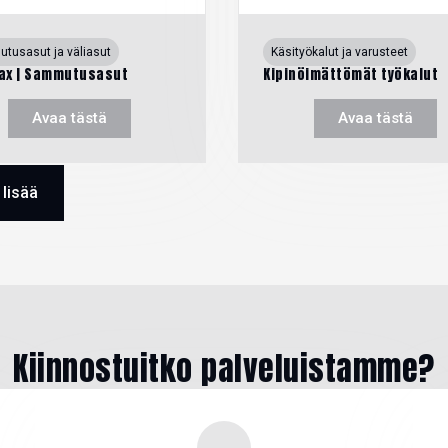
tusasut ja väliasut
Käsityökalut ja varusteet
ax | Sammutusasut
Kipinöimättömät työkalut
Avaa tästä
Avaa tästä
 lisää
Kiinnostuitko palveluistamme?