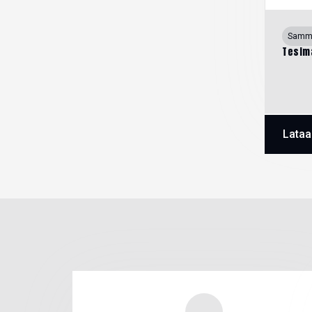
Sammu
Tesim
Lataa