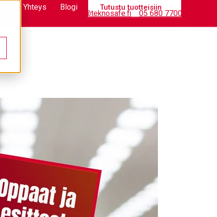
stä
Yhteys
Blogi
Tutustu tuotteisiin
Tietopankki
info@teknosafe.fi
05 680 7700