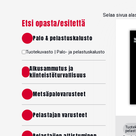
Selaa sivua ala
Etsi opasta/esitettä
Palo & pelastuskalusto
Tuotekuvasto | Palo- ja pelastuskalusto
Alkusammutus ja
kiinteistöturvallisuus
Metsäpalovarusteet
Pelastajan varusteet
Tuotek
pelas
Pelastajien altistuminen