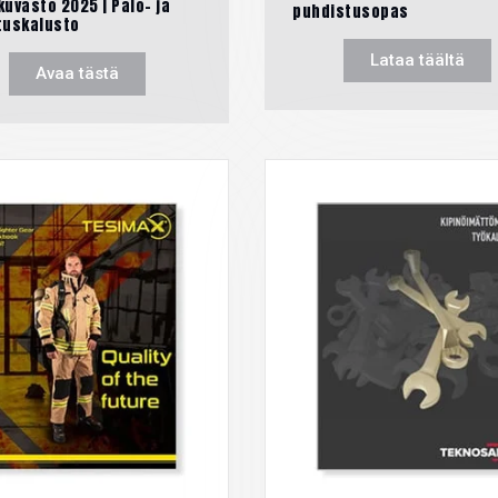
uvasto 2025 | Palo- ja
puhdistusopas
tuskalusto
Lataa täältä
Avaa tästä