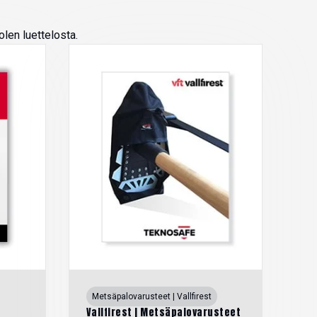
len luettelosta.
Metsäpalovarusteet | Vallfirest
Vallfirest | Metsäpalovarusteet