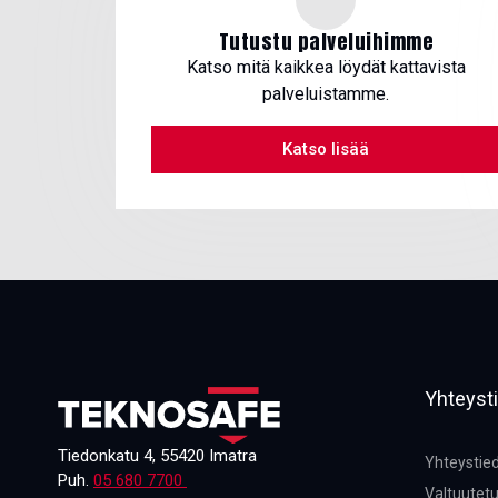
Tutustu palveluihimme
Katso mitä kaikkea löydät kattavista
palveluistamme.
Katso lisää
Yhteysti
Tiedonkatu 4, 55420 Imatra
Yhteystie
Puh.
05 680 7700
Valtuutetu