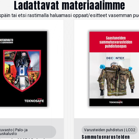
Ladattavat materiaalimme
späin tai etsi rastimalla haluamasi oppaat/esitteet vasemman puo
uvasto | Palo- ja
Varusteiden puhdistus | LCO2
tuskalusto
Sammutusvarusteiden