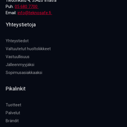
Tiedonkatu 4, 55420 Imatra
Puh.
05 680 7700
Email:
info@teknosafe.fi
Yhteystietoja
Yhteystiedot
Valtuutetut huoltoliikkeet
Vastuullisuus
Jälleenmyyjäksi
Sopimusasiakkaaksi
Pikalinkit
Tuotteet
Palvelut
Brändit