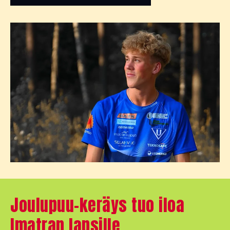
Joulupuu-keräys tuo iloa
Imatran lapsille