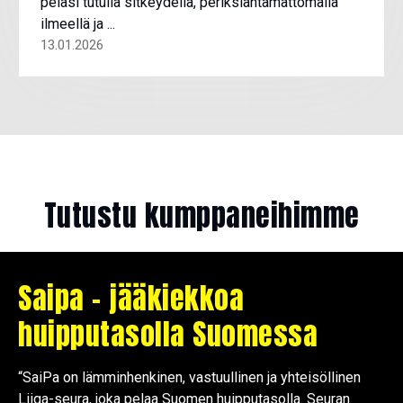
pelasi tutulla sitkeydellä, periksiantamattomalla
ilmeellä ja ...
13.01.2026
Tutustu kumppaneihimme
Saipa – jääkiekkoa
huipputasolla Suomessa
“SaiPa on lämminhenkinen, vastuullinen ja yhteisöllinen
Liiga-seura, joka pelaa Suomen huipputasolla. Seuran