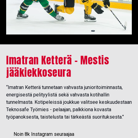
Imatran Ketterä – Mestis
jääkiekkoseura
“Imatran Ketterä tunnetaan vahvasta junioritoiminnasta,
energisestä pelityylistä sekä vahvasta kotihallin
tunnelmasta. Kotipeleissä joukkue valitsee keskuudestaan
Teknosafe Työmies - pelaajan, palkkiona kovasta
työpanoksesta, taistelusta tai tärkeästä suorituksesta."
Noin 8k Instagram seuraajaa