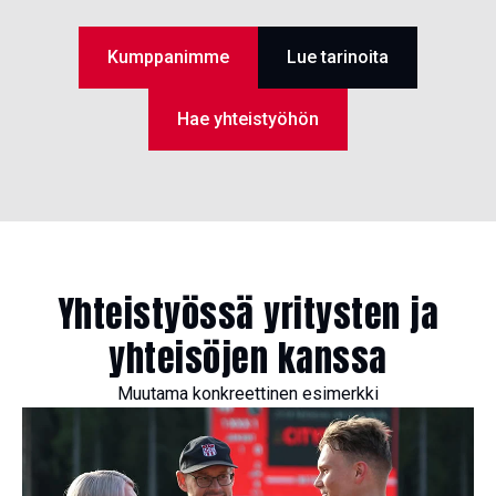
Kumppanimme
Lue tarinoita
Hae yhteistyöhön
Yhteistyössä yritysten ja
yhteisöjen kanssa
Muutama konkreettinen esimerkki