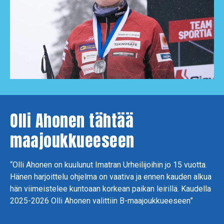
Olli Ahonen tähtää
maajoukkueeseen
“Olli Ahonen on kuulunut Imatran Urheilijoihin jo 15 vuotta.
Hänen harjoittelu ohjelma on vaativa ja ennen kauden alkua
hän viimeistelee kuntoaan korkean paikan leirillä. Kaudella
2025-2026 Olli Ahonen valittiin B-maajoukkueeseen”