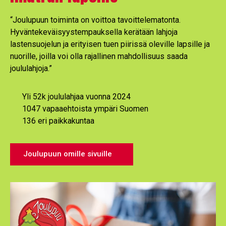
“Joulupuun toiminta on voittoa tavoittelematonta.
Hyväntekeväisyystempauksella kerätään lahjoja
lastensuojelun ja erityisen tuen piirissä oleville lapsille ja
nuorille, joilla voi olla rajallinen mahdollisuus saada
joululahjoja.”
Yli 52k joululahjaa vuonna 2024
1047 vapaaehtoista ympäri Suomen
136 eri paikkakuntaa
Joulupuun omille sivuille