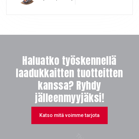
Haluatko työskennellä
laadukkaitten tuotteitten
kanssa? Ryhdy
jälleenmyyjäksi!
Katso mitä voimme tarjota