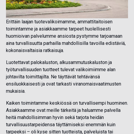
Erittäin laajan tuotevalikoimamme, ammattitaitoisen
toimintamme ja asiakkaamme tarpeet huolellisesti
huomioivan palvelumme ansiosta pystymme tarjoamaan
aina turvallisuutta parhailla mahdollisilla tavoilla edistäviä,
kokonaisvaltaisia ratkaisuja.
Luotettavat palokaluston, alkusammutuskaluston ja
työturvallisuuden tuotteet tulevat valikoimiimme alan
johtavilta toimittajilta. Ne täyttävät tehtävänsä
ensiluokkaisesti ja ovat tarkasti viranomaisvaatimusten
mukaisia.
Kaiken toimintamme keskiössä on turvallisempi huominen.
Asiakkaamme ovat meille tärkeitä ja haluamme palvella
heitä mahdollisimman hyvin sekä tarjota heidän
turvallisuustarpeidensa täyttämiseksi enemmän kuin
tarpeeksi – oli kyse sitten tuotteista, palveluista tai