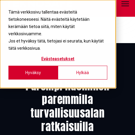
Tietopankki
info@teknosafe.fi
05 680 7700
Tämä verkkosivu tallentaa evästeitä
tietokoneeseesi. Näitä evästeitä käytetään
kerämään tietoa siitä, miten käytät
verkkosivuamme.
Jos et hyväksy tätä, tietojasi ei seurata, kun käytät
tätä verkkosivua.
Evästeasetukset
Hyväksy
Hylkää
TEKNOSAFE YRITYKSENÄ
Parempi huominen
paremmilla
turvallisuusalan
ratkaisuilla