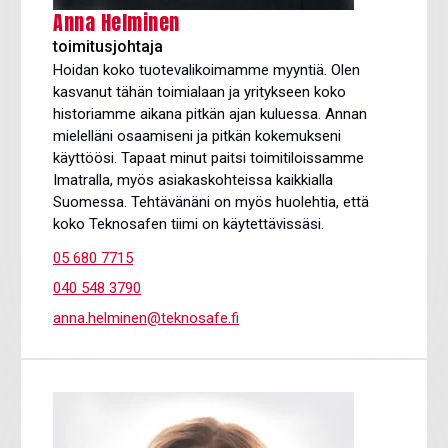
Anna Helminen
toimitusjohtaja
Hoidan koko tuotevalikoimamme myyntiä. Olen
kasvanut tähän toimialaan ja yritykseen koko
historiamme aikana pitkän ajan kuluessa. Annan
mielelläni osaamiseni ja pitkän kokemukseni
käyttöösi. Tapaat minut paitsi toimitiloissamme
Imatralla, myös asiakaskohteissa kaikkialla
Suomessa. Tehtävänäni on myös huolehtia, että
koko Teknosafen tiimi on käytettävissäsi.
05 680 7715
040 548 3790
anna.helminen@teknosafe.fi