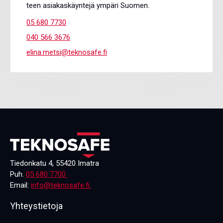
teen asiakaskäyntejä ympäri Suomen.
05 680 7730
040 566 3676
elina.metsi@teknosafe.fi
Tiedonkatu 4, 55420 Imatra
Puh.
05 680 7700
Email:
info@teknosafe.fi
Yhteystietoja