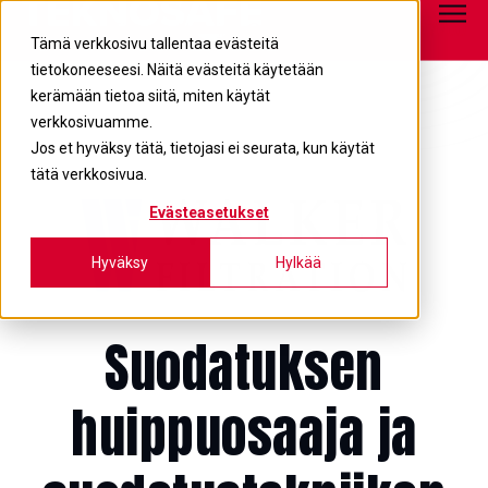
Tietopankki
info@teknosafe.fi
05 680 7700
Tämä verkkosivu tallentaa evästeitä
tietokoneeseesi. Näitä evästeitä käytetään
kerämään tietoa siitä, miten käytät
verkkosivuamme.
Jos et hyväksy tätä, tietojasi ei seurata, kun käytät
tätä verkkosivua.
Evästeasetukset
Hyväksy
Hylkää
Suodatuksen
huippuosaaja ja