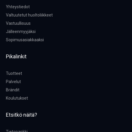
Yhteystiedot
Valtuutetut huoltoliikkeet
Vastuullisuus
Jälleenmyyjäksi
Sopimusasiakkaaksi
Pikalinkit
Tuotteet
Palvelut
Brändit
Koulutukset
Etsitkö näitä?
Tietopankki