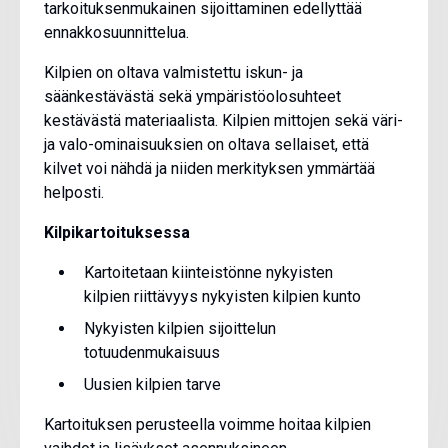
tarkoituksenmukainen sijoittaminen edellyttää
ennakkosuunnittelua.
Kilpien on oltava valmistettu iskun- ja
säänkestävästä sekä ympäristöolosuhteet
kestävästä materiaalista. Kilpien mittojen sekä väri-
ja valo-ominaisuuksien on oltava sellaiset, että
kilvet voi nähdä ja niiden merkityksen ymmärtää
helposti.
Kilpikartoituksessa
Kartoitetaan kiinteistönne nykyisten
kilpien riittävyys nykyisten kilpien kunto
Nykyisten kilpien sijoittelun
totuudenmukaisuus
Uusien kilpien tarve
Kartoituksen perusteella voimme hoitaa kilpien