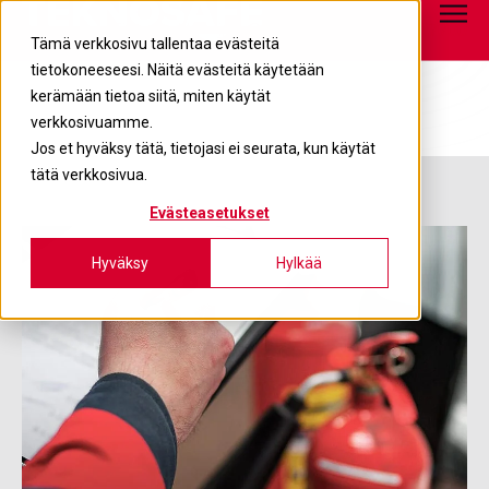
Tietopankki
info@teknosafe.fi
05 680 7700
Tämä verkkosivu tallentaa evästeitä
tietokoneeseesi. Näitä evästeitä käytetään
kerämään tietoa siitä, miten käytät
verkkosivuamme.
Jos et hyväksy tätä, tietojasi ei seurata, kun käytät
tätä verkkosivua.
Evästeasetukset
Hyväksy
Hylkää