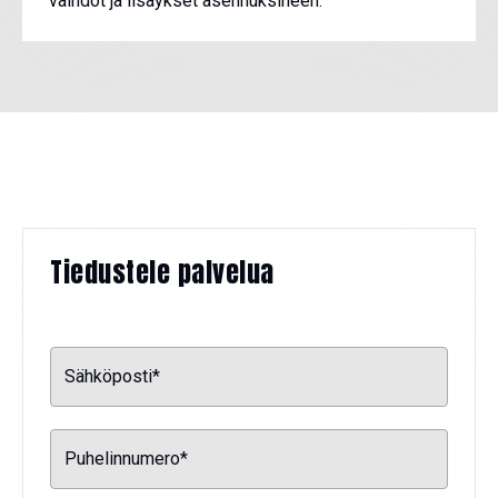
vaihdot ja lisäykset asennuksineen.
Tiedustele palvelua