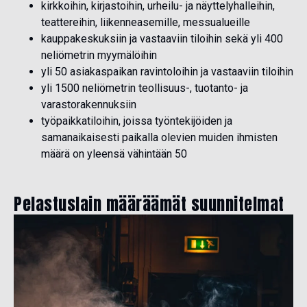
kirkkoihin, kirjastoihin, urheilu- ja näyttelyhalleihin,
teattereihin, liikenneasemille, messualueille
kauppakeskuksiin ja vastaaviin tiloihin sekä yli 400
neliömetrin myymälöihin
yli 50 asiakaspaikan ravintoloihin ja vastaaviin tiloihin
yli 1500 neliömetrin teollisuus-, tuotanto- ja
varastorakennuksiin
työpaikkatiloihin, joissa työntekijöiden ja
samanaikaisesti paikalla olevien muiden ihmisten
määrä on yleensä vähintään 50
Pelastuslain määräämät suunnitelmat