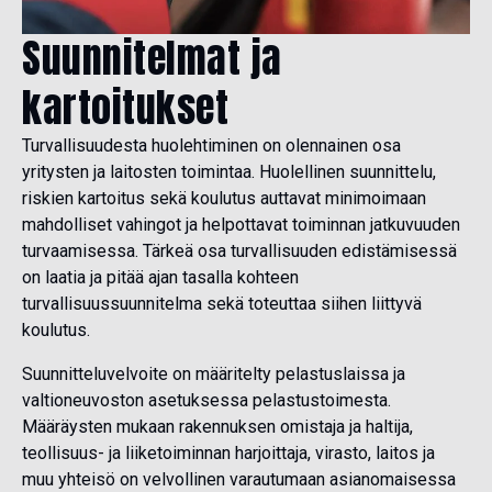
Suunnitelmat ja
kartoitukset
Turvallisuudesta huolehtiminen on olennainen osa
yritysten ja laitosten toimintaa. Huolellinen suunnittelu,
riskien kartoitus sekä koulutus auttavat minimoimaan
mahdolliset vahingot ja helpottavat toiminnan jatkuvuuden
turvaamisessa. Tärkeä osa turvallisuuden edistämisessä
on laatia ja pitää ajan tasalla kohteen
turvallisuussuunnitelma sekä toteuttaa siihen liittyvä
koulutus.
Suunnitteluvelvoite on määritelty pelastuslaissa ja
valtioneuvoston asetuksessa pelastustoimesta.
Määräysten mukaan rakennuksen omistaja ja haltija,
teollisuus- ja liiketoiminnan harjoittaja, virasto, laitos ja
muu yhteisö on velvollinen varautumaan asianomaisessa