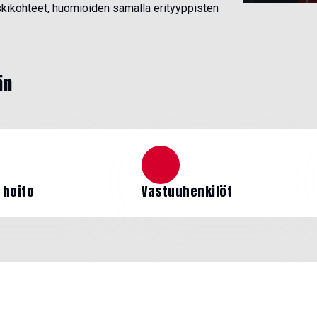
iskikohteet, huomioiden samalla erityyppisten
än
 hoito
Vastuuhenkilöt