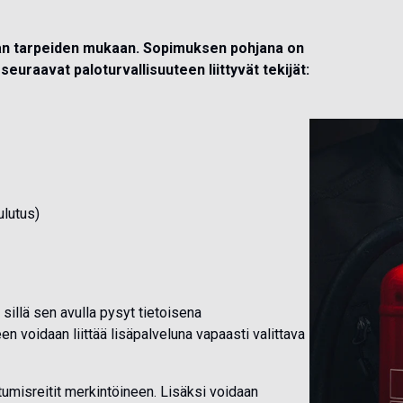
n tarpeiden mukaan. Sopimuksen pohjana on
euraavat paloturvallisuuteen liittyvät tekijät:
ulutus)
illä sen avulla pysyt tietoisena
en voidaan liittää lisäpalveluna vapaasti valittava
umisreitit merkintöineen. Lisäksi voidaan