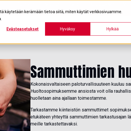
Tuotteet
Palvelut
Brändit
Koulutukset
Mei
itä käytetään kerämään tietoa siitä, miten käytät verkkosivuamme.
.
Evästeasetukset
Hyväksy
Hylkää
Sammuttimien hu
Kokonaisvaltaiseen paloturvallisuuteen kuuluu sa
Huoltosopimuksemme ansiosta voit olla rauhallisi
huolletaan aina ajallaan toimestamme.
Tarkastamme kiinteistön sammuttimet sopimuksen
etukäteen yhteyttä sammuttimien tarkastusajan 
meille tarkastettavaksi.