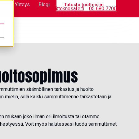
stä
Yhteys
Blogi
Tutustu tuotteisiin
Tietopankki
info@teknosafe.fi
05 680 7700
oltosopimus
mmuttimien säännöllinen tarkastus ja huolto.
n mielin, sillä kaikki sammuttimenne tarkastetaan ja
 mukaan joko ilman eri ilmoitusta tai otamme
lähestyessä. Voit myös halutessasi tuoda sammuttimet