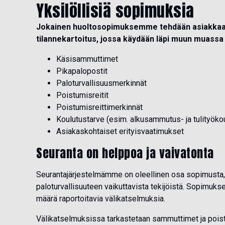
Yksilöllisiä sopimuksia
Jokainen huoltosopimuksemme tehdään asiakkaa
tilannekartoitus, jossa käydään läpi muun muassa s
Käsisammuttimet
Pikapalopostit
Paloturvallisuusmerkinnät
Poistumisreitit
Poistumisreittimerkinnät
Koulutustarve (esim. alkusammutus- ja tulityöko
Asiakaskohtaiset erityisvaatimukset
Seuranta on helppoa ja vaivatonta
Seurantajärjestelmämme on oleellinen osa sopimusta, s
paloturvallisuuteen vaikuttavista tekijöistä. Sopimukse
määrä raportoitavia välikatselmuksia.
Välikatselmuksissa tarkastetaan sammuttimet ja poist