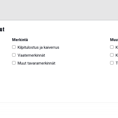
nut
Merkintä
Muut
Kilpitulostus ja kaiverrus
K
Vaatemerkinnät
K
Muut tavaramerkinnät
T