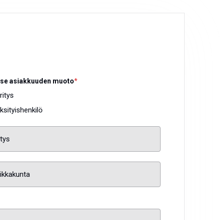
tse asiakkuuden muoto
*
ritys
ksityishenkilö