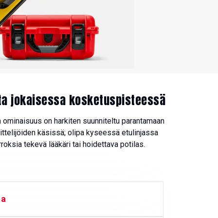
sta jokaisessa kosketuspisteessä
ominaisuus on harkiten suunniteltu parantamaan
ittelijöiden käsissä; olipa kyseessä etulinjassa
roksia tekevä lääkäri tai hoidettava potilas.
ta