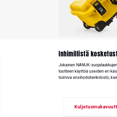
Inhimillistä kosketu
Jokainen NANUK-suojalaukkujen 
tuotteen käyttöä useiden eri käs
toimiva ensihoitohenkilöstö, kier
Kuljetusmukavuut