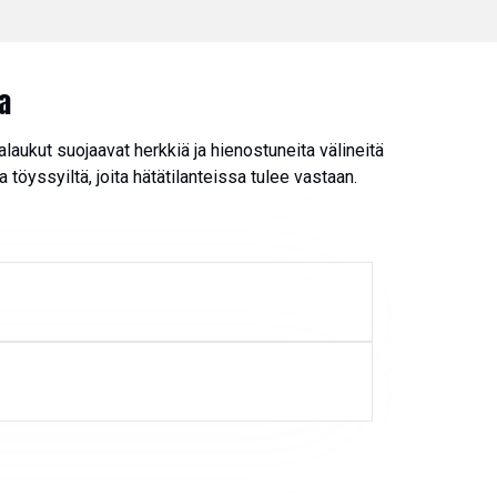
a
aukut suojaavat herkkiä ja hienostuneita välineitä
ja töyssyiltä, joita hätätilanteissa tulee vastaan.