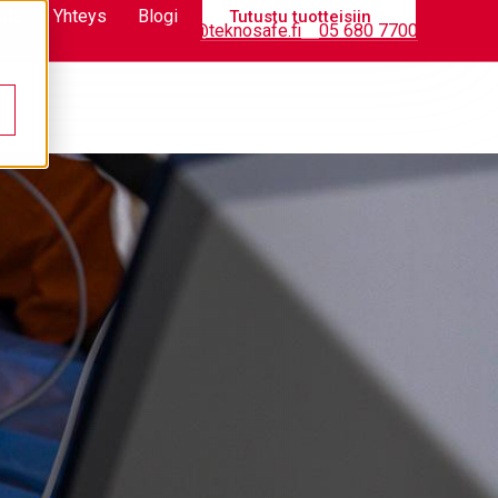
stä
Yhteys
Blogi
Tutustu tuotteisiin
Tietopankki
info@teknosafe.fi
05 680 7700