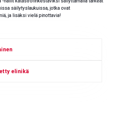
-hallit katastrofinkestäviksi säilyttämällä tärkeät
uissa säilytyslaukuissa, jotka ovat
, ja lisäksi vielä pinottavia!
minen
tty elinikä