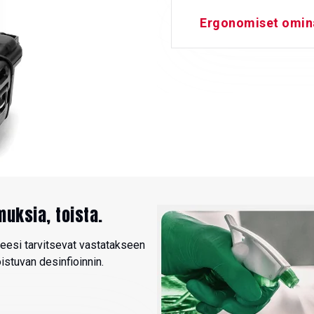
Ergonomiset omin
muksia, toista.
neesi tarvitsevat vastatakseen
istuvan desinfioinnin.