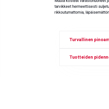
Muuta kosteat varastohuoneet ja 
tarvikkeet hermeettisesti suljet
rikkoutumattomia, läpäisemättömiä
Turvallinen pinoa
Tuotteiden pidenne