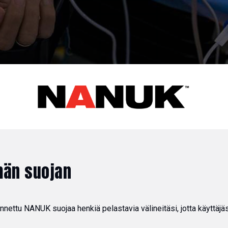
män suojan
ettu NANUK suojaa henkiä pelastavia välineitäsi, jotta käyttäjäsi