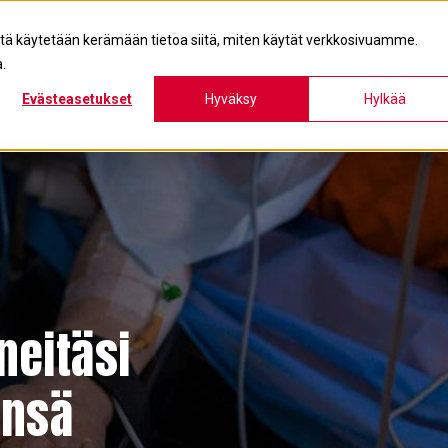
Tuotteet
Palvelut
Brändit
Koulutukset
Mei
itä käytetään kerämään tietoa siitä, miten käytät verkkosivuamme.
.
Evästeasetukset
Hyväksy
Hylkää
neitäsi
änsä