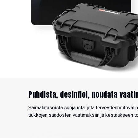
Puhdista, desinfioi, noudata vaati
Sairaalatasoista suojausta, jota terveydenhoitoväli
tiukkojen säädösten vaatimuksiin ja kestääkseen to