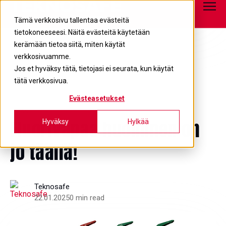
Tietopankki
info@teknosafe.fi
05 680 7700
Tämä verkkosivu tallentaa evästeitä
tietokoneeseesi. Näitä evästeitä käytetään
kerämään tietoa siitä, miten käytät
verkkosivuamme.
Jos et hyväksy tätä, tietojasi ei seurata, kun käytät
tätä verkkosivua.
Evästeasetukset
PFAS
Fluorivapaa huominen on
Hyväksy
Hylkää
jo täällä!
Teknosafe
22.01.2025
0 min read