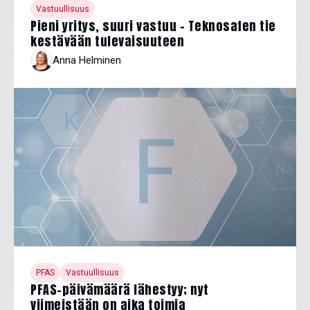
Vastuullisuus
Pieni yritys, suuri vastuu - Teknosafen tie
kestävään tulevaisuuteen
Anna Helminen
PFAS
Vastuullisuus
PFAS-päivämäärä lähestyy; nyt
viimeistään on aika toimia