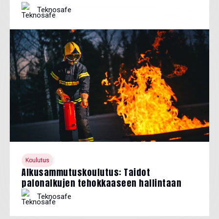
Teknosafe
Koulutus
Alkusammutuskoulutus: Taidot
palonalkujen tehokkaaseen hallintaan
Teknosafe