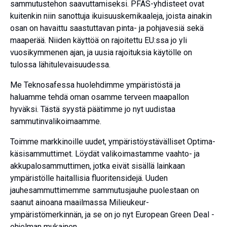
sammutustehon saavuttamiseksi. PFAS-yhdisteet ovat
kuitenkin niin sanottuja ikuisuuskemikaaleja, joista ainakin
osan on havaittu saastuttavan pinta- ja pohjavesiä sekä
maaperää. Niiden käyttöä on rajoitettu EU:ssa jo yli
vuosikymmenen ajan, ja uusia rajoituksia käytölle on
tulossa lähitulevaisuudessa.
Me Teknosafessa huolehdimme ympäristöstä ja
haluamme tehdä oman osamme terveen maapallon
hyväksi. Tästä syystä päätimme jo nyt uudistaa
sammutinvalikoimaamme.
Toimme markkinoille uudet, ympäristöystävälliset Optima-
käsisammuttimet. Löydät valikoimastamme vaahto- ja
akkupalosammuttimen, jotka eivät sisällä lainkaan
ympäristölle haitallisia fluoritensidejä. Uuden
jauhesammuttimemme sammutusjauhe puolestaan on
saanut ainoana maailmassa Milieukeur-
ympäristömerkinnän, ja se on jo nyt European Green Deal -
ohjelman mukainen.