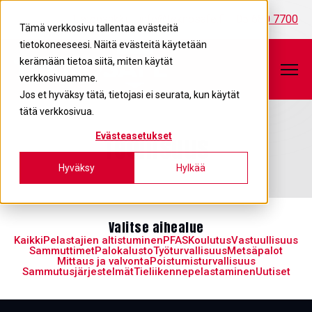
Tietopankki
info@teknosafe.fi
05 680 7700
Tämä verkkosivu tallentaa evästeitä
tietokoneeseesi. Näitä evästeitä käytetään
kerämään tietoa siitä, miten käytät
verkkosivuamme.
Jos et hyväksy tätä, tietojasi ei seurata, kun käytät
tätä verkkosivua.
Teollisuus
Evästeasetukset
Hyväksy
Hylkää
Valitse aihealue
Kaikki
Pelastajien altistuminen
PFAS
Koulutus
Vastuullisuus
Sammuttimet
Palokalusto
Työturvallisuus
Metsäpalot
Mittaus ja valvonta
Poistumisturvallisuus
Sammutusjärjestelmät
Tieliikennepelastaminen
Uutiset