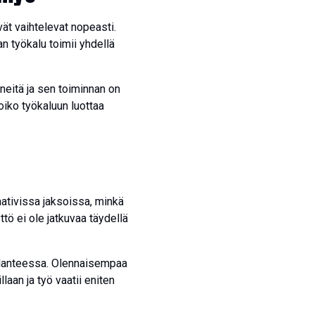
vät vaihtelevat nopeasti.
n työkalu toimii yhdellä
neitä ja sen toiminnan on
oiko työkaluun luottaa
aativissa jaksoissa, minkä
ttö ei ole jatkuvaa täydellä
tilanteessa. Olennaisempaa
laan ja työ vaatii eniten