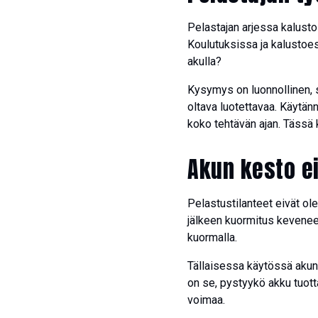
Pelastajan arjessa kalustol
Koulutuksissa ja kalustoes
akulla?
Kysymys on luonnollinen, s
oltava luotettavaa. Käytänn
koko tehtävän ajan. Tässä 
Akun kesto ei
Pelastustilanteet eivät ol
jälkeen kuormitus kevenee. 
kuormalla.
Tällaisessa käytössä akun 
on se, pystyykö akku tuotta
voimaa.