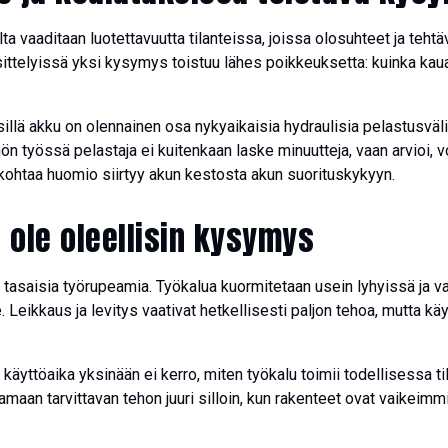
ta vaaditaan luotettavuutta tilanteissa, joissa olosuhteet ja tehtä
ittelyissä yksi kysymys toistuu lähes poikkeuksetta: kuinka kaua
illä akku on olennainen osa nykyaikaisia hydraulisia pelastusväli
ön työssä pelastaja ei kuitenkaan laske minuutteja, vaan arvioi, v
kohtaa huomio siirtyy akun kestosta akun suorituskykyyn.
 ole oleellisin kysymys
e tasaisia työrupeamia. Työkalua kuormitetaan usein lyhyissä ja v
Leikkaus ja levitys vaativat hetkellisesti paljon tehoa, mutta käy
käyttöaika yksinään ei kerro, miten työkalu toimii todellisessa 
maan tarvittavan tehon juuri silloin, kun rakenteet ovat vaikeimmil