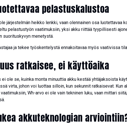
uotettavaa pelastuskalustoa
le järjestelmän heikko lenkki, vaan olennainen osa luotettavaa k
teltu pelastustyön vaatimuksiin, yksi akku riittää tyypillisesti a
an suorituskyvyn menetystä.
stajaa ja tekee työskentelystä ennakoitavaa myös vaativissa tila
uus ratkaisee, ei käyttöaika
 ei ole se, kuinka monta minuuttia akku kestää yhtäjaksoista kä
sä virta, johon voi luottaa silloin, kun sekunnit ratkaisevat. Kun 
atimuksiin, Wh-arvo ei ole vain tekninen luku, vaan mittari siitä
sä.
ukea akkuteknologian arviointiin