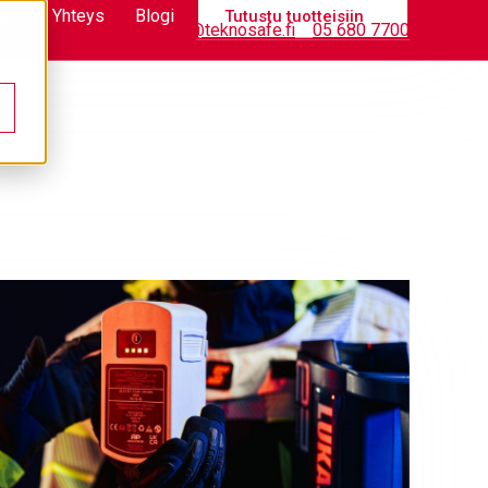
stä
Yhteys
Blogi
Tutustu tuotteisiin
Tietopankki
info@teknosafe.fi
05 680 7700