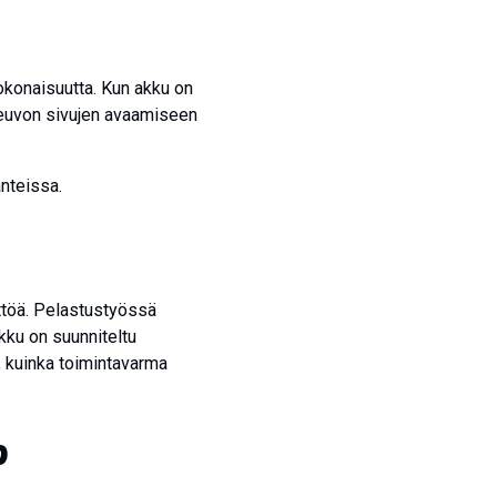
okonaisuutta. Kun akku on
joneuvon sivujen avaamiseen
nteissa.
yttöä. Pelastustyössä
akku on suunniteltu
, kuinka toimintavarma
?