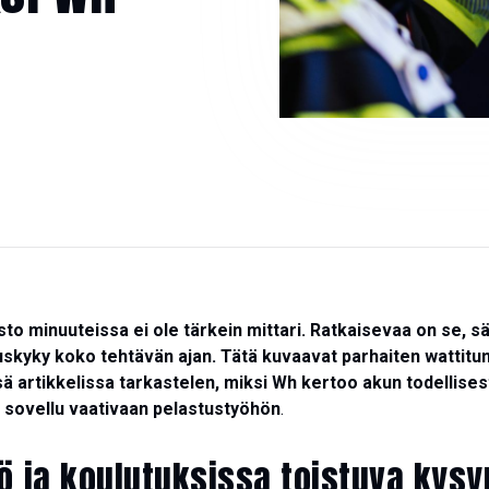
o minuuteissa ei ole tärkein mittari. Ratkaisevaa on se, sä
skyky koko tehtävän ajan. Tätä kuvaavat parhaiten wattitunn
sä artikkelissa tarkastelen, miksi Wh kertoo akun todellise
ät sovellu vaativaan pelastustyöhön
.
yö ja koulutuksissa toistuva kys