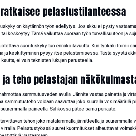
 ratkaisee pelastustilanteessa
tuskyky on käytännön työn edellytys. Jos akku ei pysty vastaamaa
 tai keskeytyy. Tämä vaikuttaa suoraan työn turvallisuuteen ja su
otettava suorituskyky tuo ennakoitavuutta. Kun työkalu toimii sa
ttua ja keskittyminen pysyy itse pelastamisessa. Tästä syystä ak
 kautta, ei vain teknisten lukujen perusteella.
a ja teho pelastajan näkökulmast
ahmottaa sammutusveden avulla. Jännite vastaa painetta ja virta
a sammutusteho voidaan saavuttaa joko suurella vesimäärällä pi
 suuremmalla paineella. Sähkössä pätee sama periaate.
 tarvittavan tehon joko matalammalla jännitteellä ja suuremmalla v
ä virralla. Pelastustyössä suuret kuormitukset aiheuttavat voimakk
n pystyttävä vastaamaan.