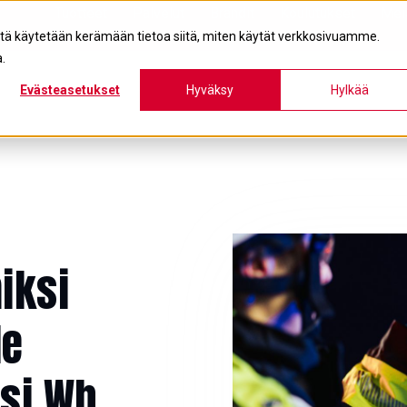
Tuotteet
Palvelut
Brändit
Koulutukset
Mei
itä käytetään kerämään tietoa siitä, miten käytät verkkosivuamme.
.
Evästeasetukset
Hyväksy
Hylkää
iksi
le
ksi Wh