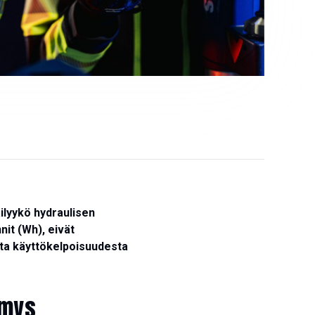
ilyykö hydraulisen
it (Wh), eivät
sta käyttökelpoisuudesta
ymys