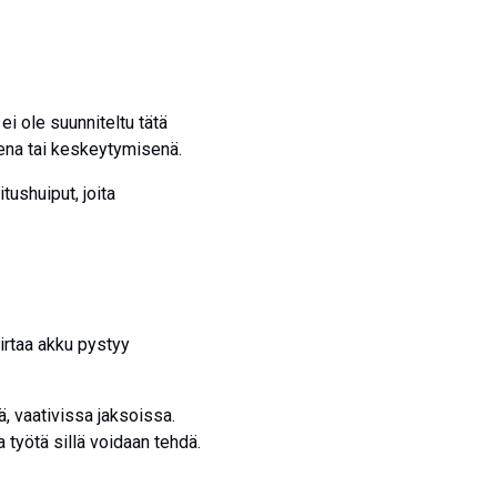
ei ole suunniteltu tätä
sena tai keskeytymisenä.
tushuiput, joita
virtaa akku pystyy
, vaativissa jaksoissa.
a työtä sillä voidaan tehdä.