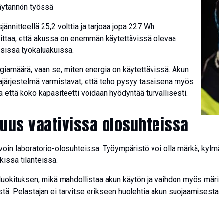
äytännön työssä
sjännitteellä 25,2 volttia ja tarjoaa jopa 227 Wh
ittaa, että akussa on enemmän käytettävissä olevaa
isissä työkaluakuissa.
rgiamäärä, vaan se, miten energia on käytettävissä. Akun
ntajärjestelmä varmistavat, että teho pysyy tasaisena myös
että koko kapasiteetti voidaan hyödyntää turvallisesti.
uus vaativissa olosuhteissa
oin laboratorio-olosuhteissa. Työympäristö voi olla märkä, kylmä
kissa tilanteissa.
uokituksen, mikä mahdollistaa akun käytön ja vaihdon myös mär
ä. Pelastajan ei tarvitse erikseen huolehtia akun suojaamisesta,