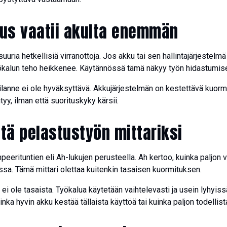
tus vaatii akulta enemmän
uuria hetkellisiä virranottoja. Jos akku tai sen hallintajärjestelmä 
 työkalun teho heikkenee. Käytännössä tämä näkyy työn hidastumi
ilanne ei ole hyväksyttävä. Akkujärjestelmän on kestettävä kuormi
yy, ilman että suorituskyky kärsii.
iitä pelastustyön mittariksi
peerituntien eli Ah-lukujen perusteella. Ah kertoo, kuinka paljon 
ssa. Tämä mittari olettaa kuitenkin tasaisen kuormituksen.
i ole tasaista. Työkalua käytetään vaihtelevasti ja usein lyhyissä
inka hyvin akku kestää tällaista käyttöä tai kuinka paljon todellist