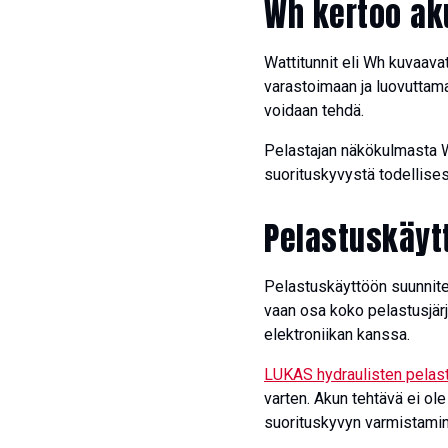
W
h
kertoo a
k
Wattitunnit eli Wh kuvaava
varastoimaan ja luovuttama
voidaan tehdä.
Pelastajan näkökulmasta W
suorituskyvystä todellises
Pelastuskäyt
Pelastuskäyttöön suunnitel
vaan osa koko pelastusjär
elektroniikan kanssa.
LUKAS hydraulisten pelas
varten. Akun tehtävä ei ol
suorituskyvyn varmistamin