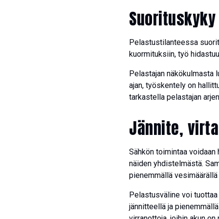
Suorituskyky
Pelastustilanteessa suori
kuormituksiin, työ hidastuu
Pelastajan näkökulmasta lu
ajan, työskentely on halli
tarkastella pelastajan arjen
Jännite, virt
Sähkön toimintaa voidaan h
näiden yhdistelmästä. Sam
pienemmällä vesimäärällä
Pelastusväline voi tuottaa
jännitteellä ja pienemmäll
virranottoja, joihin akun o