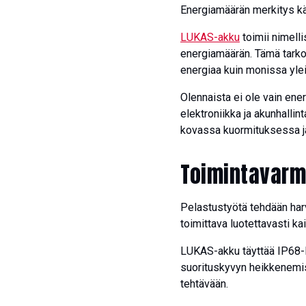
Energiamäärän merkitys k
LUKAS-akku
toimii nimelli
energiamäärän. Tämä tarko
energiaa kuin monissa yle
Olennaista ei ole vain ene
elektroniikka ja akunhalli
kovassa kuormituksessa ja 
Toimintavarm
Pelastustyötä tehdään harv
toimittava luotettavasti kai
LUKAS-akku täyttää IP68-l
suorituskyvyn heikkenemist
tehtävään.