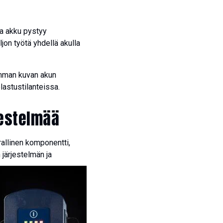
aa akku pystyy
jon työtä yhdellä akulla
emman kuvan akun
lastustilanteissa.
jestelmää
rallinen komponentti,
järjestelmän ja