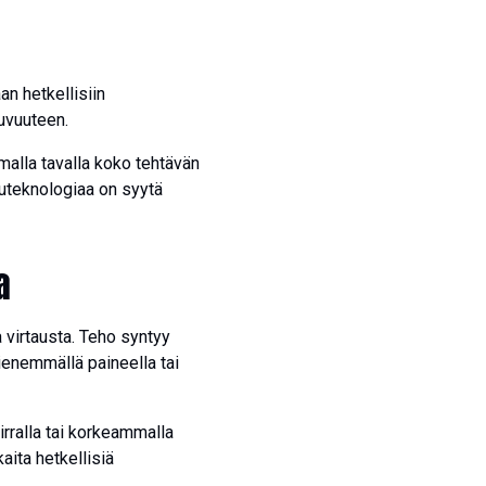
n hetkellisiin
juvuuteen.
malla tavalla koko tehtävän
kuteknologiaa on syytä
a
 virtausta. Teho syntyy
enemmällä paineella tai
irralla tai korkeammalla
aita hetkellisiä