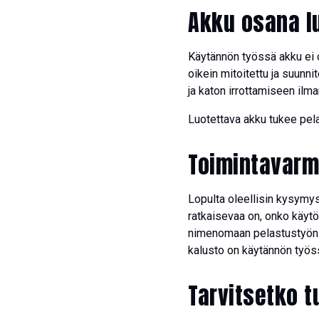
Akku osana l
Käytännön työssä akku ei o
oikein mitoitettu ja suunni
ja katon irrottamiseen ilm
Luotettava akku tukee pela
Toimintavarm
Lopulta oleellisin kysymys
ratkaisevaa on, onko käytös
nimenomaan pelastustyön va
kalusto on käytännön työs
Tarvitsetko t