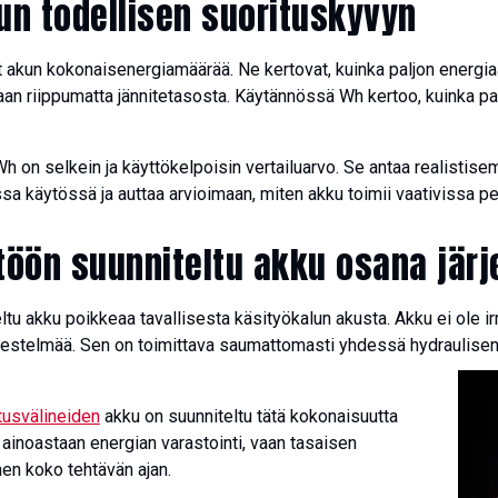
un todellisen suorituskyvyn
t akun kokonaisenergiamäärää. Ne kertovat, kuinka paljon energi
an riippumatta jännitetasosta. Käytännössä Wh kertoo, kuinka pal
h on selkein ja käyttökelpoisin vertailuarvo. Se antaa realistis
sa käytössä ja auttaa arvioimaan, miten akku toimii vaativissa pe
töön suunniteltu akku osana jär
tu akku poikkeaa tavallisesta käsityökalun akusta. Akku ei ole ir
jestelmää. Sen on toimittava saumattomasti yhdessä hydraulisen 
tusvälineiden
akku on suunniteltu tätä kokonaisuutta
e ainoastaan energian varastointi, vaan tasaisen
en koko tehtävän ajan.