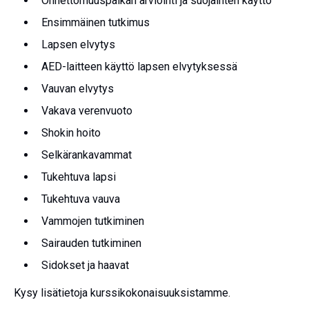
Onnettomuuspaikan arviointi ja suojainten käyttö
Ensimmäinen tutkimus
Lapsen elvytys
AED-laitteen käyttö lapsen elvytyksessä
Vauvan elvytys
Vakava verenvuoto
Shokin hoito
Selkärankavammat
Tukehtuva lapsi
Tukehtuva vauva
Vammojen tutkiminen
Sairauden tutkiminen
Sidokset ja haavat
Kysy lisätietoja kurssikokonaisuuksistamme.