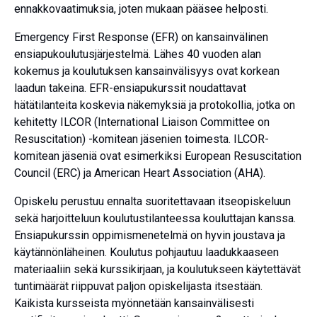
ennakkovaatimuksia, joten mukaan pääsee helposti.
Emergency First Response (EFR) on kansainvälinen
ensiapukoulutusjärjestelmä. Lähes 40 vuoden alan
kokemus ja koulutuksen kansainvälisyys ovat korkean
laadun takeina. EFR-ensiapukurssit noudattavat
hätätilanteita koskevia näkemyksiä ja protokollia, jotka on
kehitetty ILCOR (International Liaison Committee on
Resuscitation) -komitean jäsenien toimesta. ILCOR-
komitean jäseniä ovat esimerkiksi European Resuscitation
Council (ERC) ja American Heart Association (AHA).
Opiskelu perustuu ennalta suoritettavaan itseopiskeluun
sekä harjoitteluun koulutustilanteessa kouluttajan kanssa.
Ensiapukurssin oppimismenetelmä on hyvin joustava ja
käytännönläheinen. Koulutus pohjautuu laadukkaaseen
materiaaliin sekä kurssikirjaan, ja koulutukseen käytettävät
tuntimäärät riippuvat paljon opiskelijasta itsestään.
Kaikista kursseista myönnetään kansainvälisesti