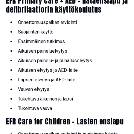
EFR Primary Care + AED – Hätäensiapu ja
defibrilaattorin käyttökoulutus
Onnettomuuspaikan arviointi
Suojainten käyttö
Ensimmäinen tutkimus
Aikuisen paineluelvytys
Aikuisen painelu- ja puhalluselvytys
Aikuisen elvytys ja AED-laite
Lapsen elvytys ja AED-laite
Vauvan elvytys
Tukehtuva aikuinen ja lapsi
Tukehtuva vauva
EFR Care for Children – Lasten ensiapu