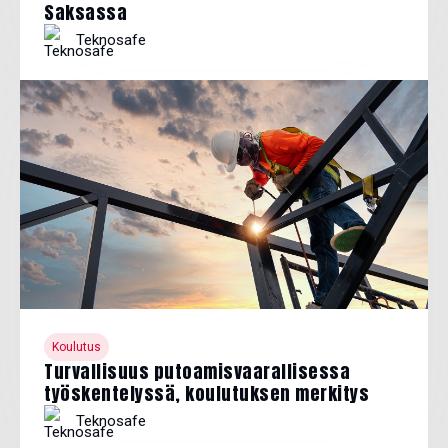
Saksassa
Teknosafe
Koulutus
Turvallisuus putoamisvaarallisessa
työskentelyssä, koulutuksen merkitys
Teknosafe