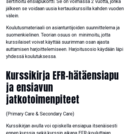
sertifioitu ensiapukortti. Se on voimassa 2 vuotta, jonka
jälkeen se voidaan uusia kertauskurssilla kahden vuoden
välein.
Koulutusmateriaali on asiantuntijoiden suunnittelema ja
suomenkielinen. Teorian osuus on minimoitu, jotta
kurssilaiset voivat käyttää suurimman osan ajasta
auttamisen harjoittelemiseen. Harjoitusosio käydään läpi
yhdessä koulutuksessa.
Kurssikirja EFR-hätäensiapu
ja ensiavun
jatkotoimenpiteet
(Primary Care & Secondary Care)
Kurssikirjan avulla voi opiskella ensiapua itsenäisesti
ennen kurssia sekä kurssin aikana EFR-kouluttajan