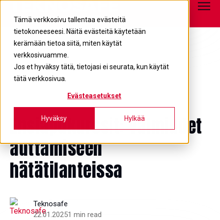
Tietopankki
info@teknosafe.fi
05 680 7700
Tämä verkkosivu tallentaa evästeitä
tietokoneeseesi. Näitä evästeitä käytetään
kerämään tietoa siitä, miten käytät
verkkosivuamme.
Jos et hyväksy tätä, tietojasi ei seurata, kun käytät
tätä verkkosivua.
Evästeasetukset
Koulutus
Ensiapukurssit: valmiudet
Hyväksy
Hylkää
auttamiseen
hätätilanteissa
Teknosafe
22.01.2025
1 min read