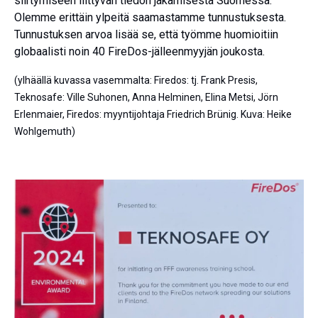
siirtymiseen liittyvän tiedon jakamisesta Suomessa.
Olemme erittäin ylpeitä saamastamme tunnustuksesta.
Tunnustuksen arvoa lisää se, että työmme huomioitiin
globaalisti noin 40 FireDos-jälleenmyyjän joukosta.
(ylhäällä kuvassa vasemmalta: Firedos: tj. Frank Presis,
Teknosafe: Ville Suhonen, Anna Helminen, Elina Metsi, Jörn
Erlenmaier, Firedos: myyntijohtaja Friedrich Brünig. Kuva: Heike
Wohlgemuth)