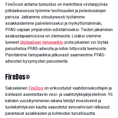
FireDosin antama tunnustus on merkittävä virstanpylväs
pitkäaikaisessa työmme teollisuuden ja pelastusalojen
parissa. Jatkamme sitoutuneesti työtämme
asiakkaidemme palvelemiseksi ja myrkyttömämmän,
PFAS-vapaan ympäristön edistämiseksi. Tiedon jakaminen
asiakastapaamisissa on olennaista. Lisäksi olemme
luoneet
digitaalisen tietopankin,
josta jokainen voi löytää
perustietoa PFAS-aiheista ja niihin liittyvistä teemoista.
Päivitämme tietopankkia jatkuvasti saamiemme PFAS-
aiheisten kysymysten perusteella.
FireDos®
Saksalainen
FireDos
on erikoistunut vaahdonsekoittajiin ja
kiinteästi asennettaviin vesi- ja vaahtotykkijärjestelmiin. Yli
kahden vuosikymmenen aikana tehdyt investoinnit ja
tuotekehityksen kautta saavutetut innovatiiviset ratkaisut
parantavat asiakkaiden ja kohteiden turvallisuutta.