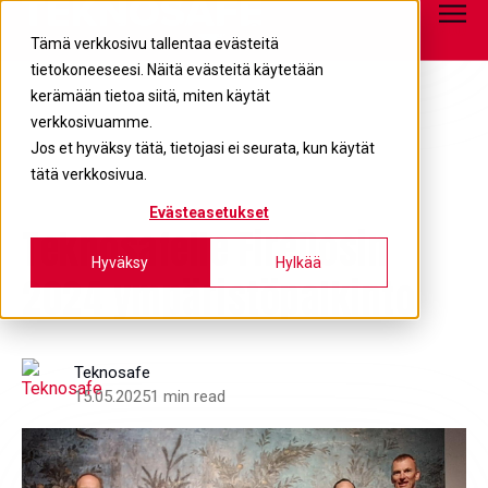
Tietopankki
info@teknosafe.fi
05 680 7700
Tämä verkkosivu tallentaa evästeitä
tietokoneeseesi. Näitä evästeitä käytetään
kerämään tietoa siitä, miten käytät
verkkosivuamme.
Jos et hyväksy tätä, tietojasi ei seurata, kun käytät
tätä verkkosivua.
Evästeasetukset
Teknosafelle FireDosin
Hyväksy
Hylkää
2024 ympäristöpalkinto
Teknosafe
15.05.2025
1 min read