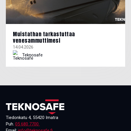
Muistathan tarkastuttaa
venesammuttimesi
14.04.2026
Teknosafe
Tiedonkatu 4, 55420 Imatra
Puh.
05 680 7700
Email:
info@teknosafe.fi