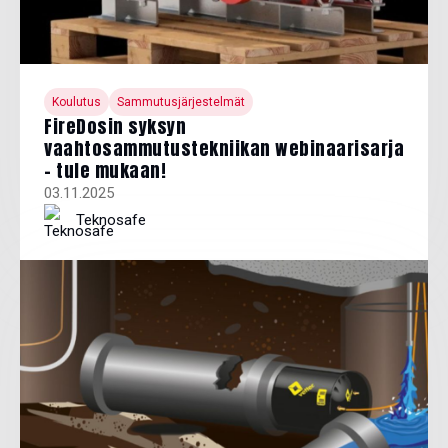
Koulutus
Sammutusjärjestelmät
FireDosin syksyn
vaahtosammutustekniikan webinaarisarja
– tule mukaan!
03.11.2025
Teknosafe