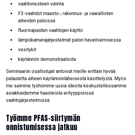
vaahtonesteen valinta
F3-vaahdot maasto-, rakennus- ja vaarallisten
aiheiden paloissa
fluorivapaiden vaahtojen käyttö
lämpökamerajärjestelmät palon havaitsemisessa
vesitykit
käytännön demonstraatioita
Seminaariin osallistujat antoivat meille erittäin hyvää
palautetta aiheen käytännönläheisestä käsittelystä. Myös
me saimme työhömme uusia ideoita keskustellessamme
asiakkaidemme haasteista erityyppisissä
vaahtojärjestelmissä.
Työmme PFAS-siirtymän
onnistumisessa jatkuu