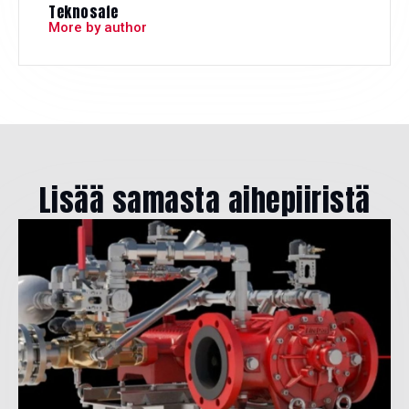
Teknosafe
More by author
Lisää samasta aihepiiristä