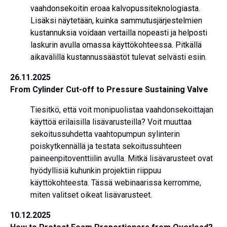
vaahdonsekoitin eroaa kalvopussiteknologiasta.
Lisäksi näytetään, kuinka sammutusjärjestelmien
kustannuksia voidaan vertailla nopeasti ja helposti
laskurin avulla omassa käyttökohteessa. Pitkällä
aikavälillä kustannussäästöt tulevat selvästi esiin.
26.11.2025
From Cylinder Cut-off to Pressure Sustaining Valve
Tiesitkö, että voit monipuolistaa vaahdonsekoittajan
käyttöä erilaisilla lisävarusteilla? Voit muuttaa
sekoitussuhdetta vaahtopumpun sylinterin
poiskytkennällä ja testata sekoitussuhteen
paineenpitoventtiilin avulla. Mitkä lisävarusteet ovat
hyödyllisiä kuhunkin projektiin riippuu
käyttökohteesta. Tässä webinaarissa kerromme,
miten valitset oikeat lisävarusteet.
10.12.2025