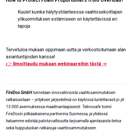
How to Protect Foam Proportioners from Overload?
Kuulet kuinka hälytystilanteessa vaahtosekoittajien
ylikuormituksen estämiseen on käytettävissä eri
tapoja.
Tervetuloa mukaan oppimaan uutta ja verkostoitumaan alan
asiantuntijoiden kanssa!
👉
Ilmoittaudu mukaan webinaareihin tästä ->
FireDos GmbH
tunnetaan innovatiivisista vaahtosammutuksen
ratkaisuistaan – yrityksen järjestelmiä on käytössä luotettavasti jo yli
13 000 asennuksessa maailmanlaajuisesti. Teknosafe toimii
FireDosin pitkäaikaisena partnerina Suomessa, ja yhdessä
haluamme edistää paloturvallisuutta tarjoamalla ajantasaista tietoa
sekä huippuluokan ratkaisuja vaahtosammutukseen.