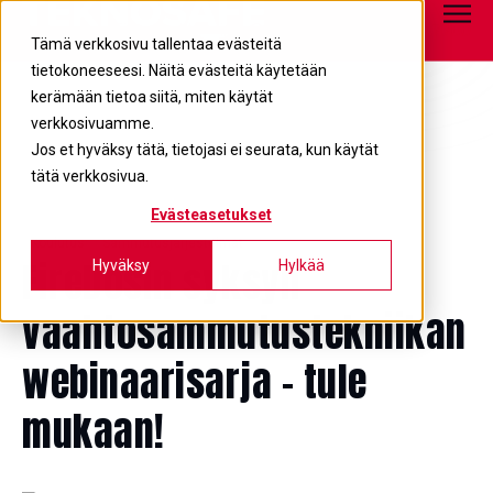
Tietopankki
info@teknosafe.fi
05 680 7700
Tämä verkkosivu tallentaa evästeitä
tietokoneeseesi. Näitä evästeitä käytetään
kerämään tietoa siitä, miten käytät
verkkosivuamme.
Jos et hyväksy tätä, tietojasi ei seurata, kun käytät
tätä verkkosivua.
Evästeasetukset
Koulutus
Sammutusjärjestelmät
FireDosin syksyn
Hyväksy
Hylkää
vaahtosammutustekniikan
webinaarisarja – tule
mukaan!