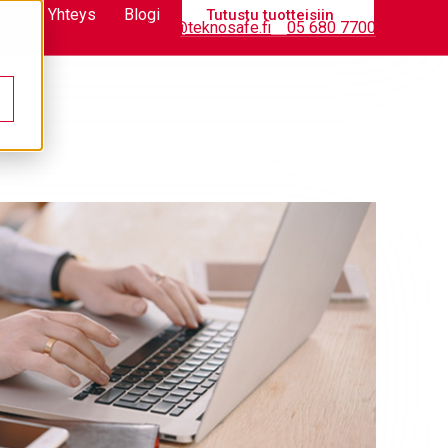
stä
Yhteys
Blogi
Tutustu tuotteisiin
Tietopankki
info@teknosafe.fi
05 680 7700