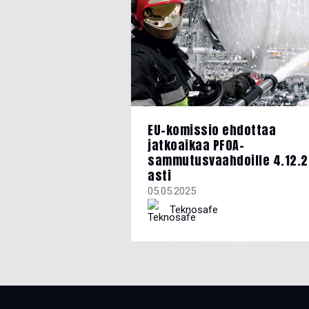
EU-komissio ehdottaa
jatkoaikaa PFOA-
sammutusvaahdoille 4.12.
asti
05.05.2025
Teknosafe