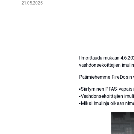
21.05.2025
Ilmoittaudu mukaan 4.6.202
vaahdonsekoittajien imulin
Päämiehemme FireDosin w
▪️Siirtyminen PFAS-vapaisi
▪️Vaahdonsekoittajien imuli
▪️Miksi imulinja oikean ni