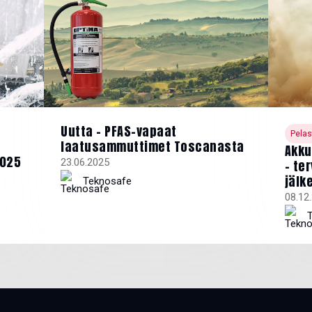
Uutta – PFAS-vapaat
Pelas
laatusammuttimet Toscanasta
Akku
2025
23.06.2025
– te
jälk
Teknosafe
08.12