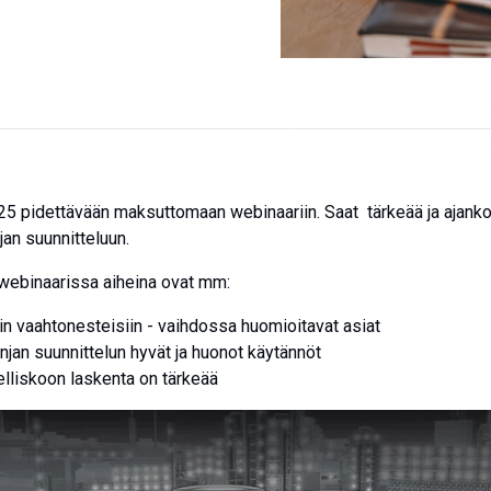
5 pidettävään maksuttomaan webinaariin. Saat tärkeää ja ajankoht
jan suunnitteluun.
ebinaarissa aiheina ovat mm:
in vaahtonesteisiin - vaihdossa huomioitavat asiat
njan suunnittelun hyvät ja huonot käytännöt
melliskoon laskenta on tärkeää