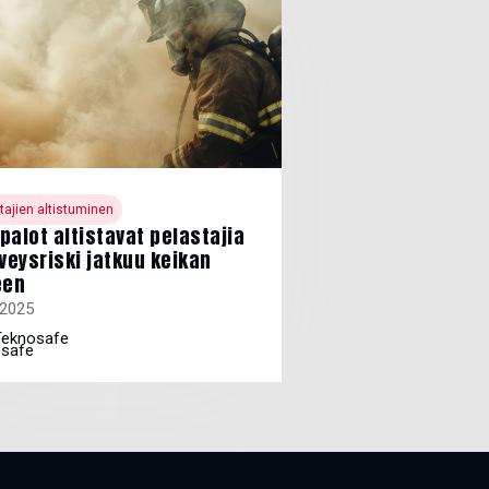
tajien altistuminen
palot altistavat pelastajia
rveysriski jatkuu keikan
een
.2025
Teknosafe