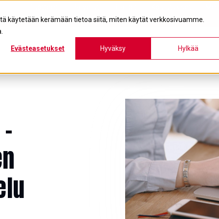
Tuotteet
Palvelut
Brändit
Koulutukset
Mei
itä käytetään kerämään tietoa siitä, miten käytät verkkosivuamme.
.
Evästeasetukset
Hyväksy
Hylkää
 -
en
elu