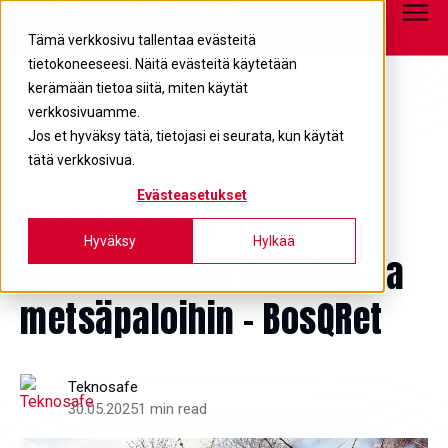
Tietopankki
info@teknosafe.fi
05 680 7700
Tämä verkkosivu tallentaa evästeitä
tietokoneeseesi. Näitä evästeitä käytetään
kerämään tietoa siitä, miten käytät
verkkosivuamme.
Jos et hyväksy tätä, tietojasi ei seurata, kun käytät
tätä verkkosivua.
Evästeasetukset
Uusi tehokas
Hyväksy
Hylkää
palonestoaine maasto- ja
metsäpaloihin - BosQRet
Teknosafe
30.05.2025
1 min read