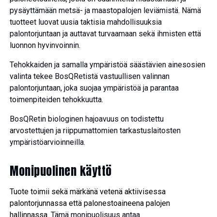
pysäyttämään metsä- ja maastopalojen leviämistä. Nämä
tuotteet luovat uusia taktisia mahdollisuuksia
palontorjuntaan ja auttavat turvaamaan sekä ihmisten että
luonnon hyvinvoinnin.
Tehokkaiden ja samalla ympäristöä säästävien ainesosien
valinta tekee BosQRetistä vastuullisen valinnan
palontorjuntaan, joka suojaa ympäristöä ja parantaa
toimenpiteiden tehokkuutta.
BosQRetin biologinen hajoavuus on todistettu
arvostettujen ja riippumattomien tarkastuslaitosten
ympäristöarvioinneilla.
Monipuolinen käyttö
Tuote toimii sekä
märkänä vetenä aktiivisessa
palontorjunnassa että palonestoaineena palojen
hallinnassa.
Tämä monipuolisuus antaa