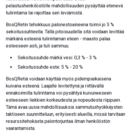
pelastushenkilöstölle mahdollisuuden pysäyttää etenevä
tulirintama tai rajoittaa sen leviämistä.
BosQRetin tehokkuus palonestoaineena toimii jo 5 %
sekoitussuhteella. Tällä pitoisuudella sitä voidaan levittää
märkänä esteenä tulirintaman eteen - maasto palaa
esteeseen asti, ja tuli sammuu.
Sekoitussuhde märkä vesi: 0,3 % - 3 %
Sekoitussuhde este: 5 % - 20 %
BosQRetiä voidaan käyttää myös pidempiaikaisena
kuivana esteenä. Laajalle levitettynä ja riittävällä
ennakoinnilla tulirintama voi pysähtyä kuivuneeseen
esteeseen liekkien korkeudesta ja nopeudesta riippuen.
Tämä avaa uusia mahdollisuuksia sammutushyökkäysten
taktiseen suunnitteluun, erityisesti alueilla, missä tarvitaan
resurssitehokasta palontorjuntaa ilman henkilöstön
vaarantamista.