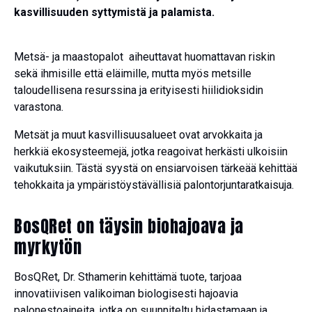
kasvillisuuden syttymistä ja palamista.
Metsä- ja maastopalot aiheuttavat huomattavan riskin
sekä ihmisille että eläimille, mutta myös metsille
taloudellisena resurssina ja erityisesti hiilidioksidin
varastona.
Metsät ja muut kasvillisuusalueet ovat arvokkaita ja
herkkiä ekosysteemejä, jotka reagoivat herkästi ulkoisiin
vaikutuksiin.
Tästä syystä on ensiarvoisen tärkeää kehittää
tehokkaita ja ympäristöystävällisiä palontorjuntaratkaisuja.
BosQRet on täysin biohajoava ja
myrkytön
BosQRet, Dr. Sthamerin kehittämä tuote, tarjoaa
innovatiivisen valikoiman biologisesti hajoavia
palonestoaineita, jotka on suunniteltu hidastamaan ja