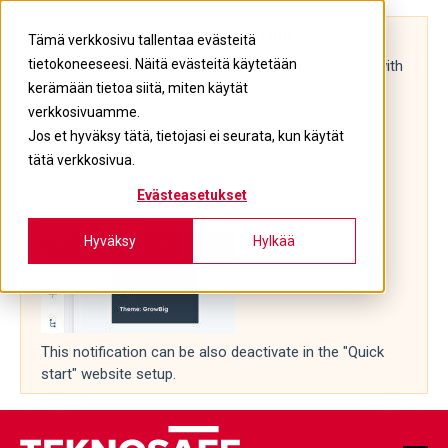
The "Quick start" notification
Tämä verkkosivu tallentaa evästeitä
tietokoneeseesi. Näitä evästeitä käytetään
Before you start building a HubSpot website, begin with
this
https://youtu.be/j0NwSb_X594
YouTube tutorial.
kerämään tietoa siitä, miten käytät
verkkosivuamme.
And it is recommended to begin with a "quick start"
Jos et hyväksy tätä, tietojasi ei seurata, kun käytät
website setup tool in the theme settings.
tätä verkkosivua.
Navigate to the theme settings in the top left corner
and select "Edit" -> "Theme: Growbig" to access the
Evästeasetukset
theme settings.
Hyväksy
Hylkää
This notification can be also deactivate in the "Quick
start" website setup.