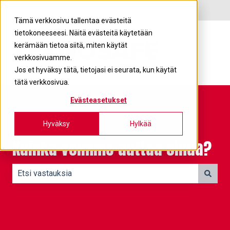
Suomi
Näytä käännöksien alavalikko
Tämä verkkosivu tallentaa evästeitä
tietokoneeseesi. Näitä evästeitä käytetään
kerämään tietoa siitä, miten käytät
verkkosivuamme.
Jos et hyväksy tätä, tietojasi ei seurata, kun käytät
tätä verkkosivua.
Evästeasetukset
Hyväksy
Hylkää
Kuinka voimme auttaa sinua?
Ehdotuksia ei ole, koska hakukenttä on tyhjä.