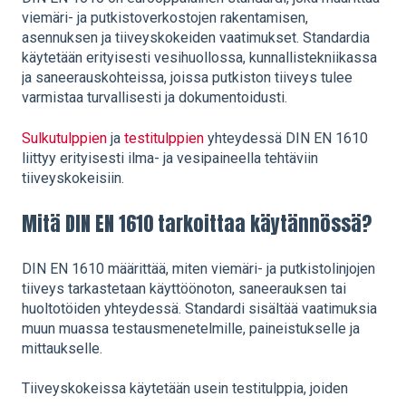
viemäri- ja putkistoverkostojen rakentamisen,
asennuksen ja tiiveyskokeiden vaatimukset. Standardia
käytetään erityisesti vesihuollossa, kunnallistekniikassa
ja saneerauskohteissa, joissa putkiston tiiveys tulee
varmistaa turvallisesti ja dokumentoidusti.
Sulkutulppien
ja
testitulppien
yhteydessä DIN EN 1610
liittyy erityisesti ilma- ja vesipaineella tehtäviin
tiiveyskokeisiin.
Mitä DIN EN 1610 tarkoittaa käytännössä?
DIN EN 1610 määrittää, miten viemäri- ja putkistolinjojen
tiiveys tarkastetaan käyttöönoton, saneerauksen tai
huoltotöiden yhteydessä. Standardi sisältää vaatimuksia
muun muassa testausmenetelmille, paineistukselle ja
mittaukselle.
Tiiveyskokeissa käytetään usein testitulppia, joiden