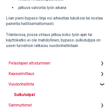
jatkuva valvonta työn aikana
Liian pieni bypass-linja voi aiheuttaa tukoksia tai nostaa
painetta hallitsemattomasti.
Tilanteissa, joissa virtaus jatkuu koko työn ajan tai
käyttökatko ei ole mahdollinen, bypass-sulkutulppa on
usein turvallisin ratkaisu vuodonhallintaan.
Pelastajien altistuminen
Kaasunmittaus
Hiukkassuojaavat alusasut
Vuodonhallinta
Kapselointikassit
Mittauksen perusteet
Varusteiden puhdistus - LCO2
Mittaus
Sulkutulpat
Sammuttimet
Käyttö ja turvallinen toiminta