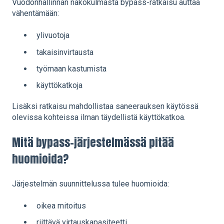
Vuodonhallinnan näkökulmasta bypass-ratkaisu auttaa
vähentämään:
ylivuotoja
takaisinvirtausta
työmaan kastumista
käyttökatkoja
Lisäksi ratkaisu mahdollistaa saneerauksen käytössä
olevissa kohteissa ilman täydellistä käyttökatkoa.
Mitä bypass-järjestelmässä pitää
huomioida?
Järjestelmän suunnittelussa tulee huomioida:
oikea mitoitus
riittävä virtauskapasiteetti