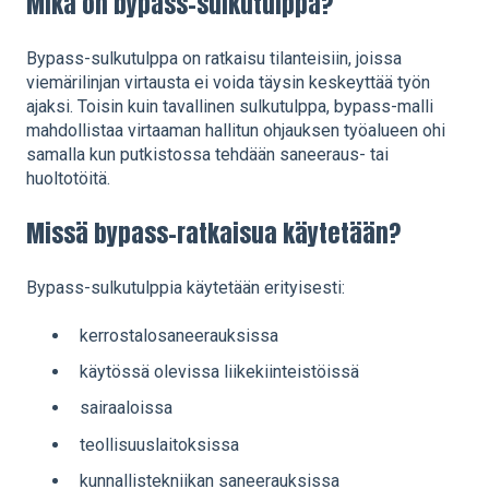
Mikä on bypass-sulkutulppa?
Bypass-sulkutulppa on ratkaisu tilanteisiin, joissa
viemärilinjan virtausta ei voida täysin keskeyttää työn
ajaksi. Toisin kuin tavallinen sulkutulppa, bypass-malli
mahdollistaa virtaaman hallitun ohjauksen työalueen ohi
samalla kun putkistossa tehdään saneeraus- tai
huoltotöitä.
Missä bypass-ratkaisua käytetään?
Bypass-sulkutulppia käytetään erityisesti:
kerrostalosaneerauksissa
käytössä olevissa liikekiinteistöissä
sairaaloissa
teollisuuslaitoksissa
kunnallistekniikan saneerauksissa