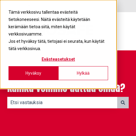
Suomi
Näytä käännöksien alavalikko
Tämä verkkosivu tallentaa evästeitä
tietokoneeseesi. Näitä evästeitä käytetään
kerämään tietoa siitä, miten käytät
verkkosivuamme.
Jos et hyväksy tätä, tietojasi ei seurata, kun käytät
tätä verkkosivua.
Evästeasetukset
Hyväksy
Hylkää
Kuinka voimme auttaa sinua?
Ehdotuksia ei ole, koska hakukenttä on tyhjä.