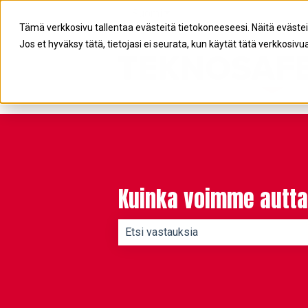
Suomi
Näytä käännöksien alavalikko
Tämä verkkosivu tallentaa evästeitä tietokoneeseesi. Näitä eväste
Jos et hyväksy tätä, tietojasi ei seurata, kun käytät tätä verkkosivua
Kuinka voimme autta
Ehdotuksia ei ole, koska hakukenttä 