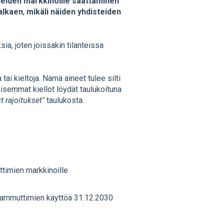
eiden markkinoille saattaminen
alkaen
,
mikäli näiden yhdisteiden
a, joten joissakin tilanteissa
 tai kieltoja. Nämä aineet tulee silti
semmat kiellot löydät taulukoituna
 rajoitukset"
taulukosta.
timien markkinoille
ammuttimien käyttöä 31.12.2030