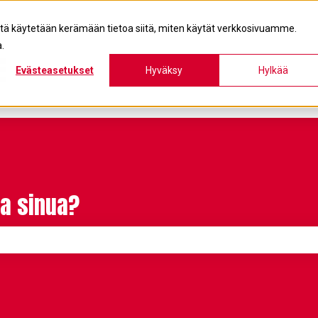
itä käytetään kerämään tietoa siitä, miten käytät verkkosivuamme.
.
Evästeasetukset
Hyväksy
Hylkää
a sinua?
on tyhjä.