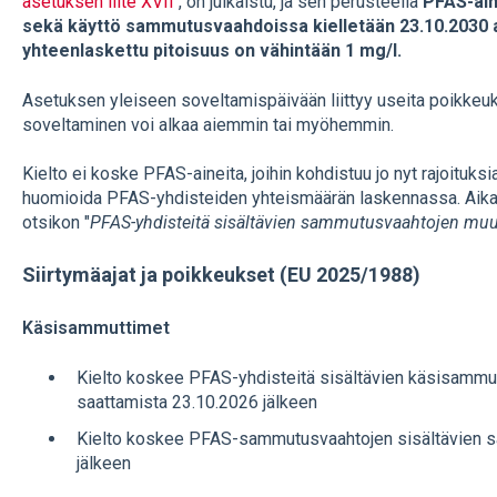
asetuksen liite XVII
, on julkaistu, ja sen perusteella
PFAS-ain
sekä käyttö sammutusvaahdoissa kielletään 23.10.2030 
yhteenlaskettu pitoisuus on vähintään 1 mg/l.
Asetuksen yleiseen soveltamispäivään liittyy useita poikkeuksi
soveltaminen voi alkaa aiemmin tai myöhemmin.
Kielto ei koske PFAS-aineita, joihin kohdistuu jo nyt rajoituksia
huomioida PFAS-yhdisteiden yhteismäärän laskennassa. Aikai
otsikon "
PFAS-yhdisteitä sisältävien sammutusvaahtojen muut
Siirtymäajat ja poikkeukset (EU 2025/1988)
Käsisammuttimet
Kielto koskee PFAS-yhdisteitä sisältävien käsisammut
saattamista 23.10.2026 jälkeen
Kielto koskee PFAS-sammutusvaahtojen sisältävien s
jälkeen