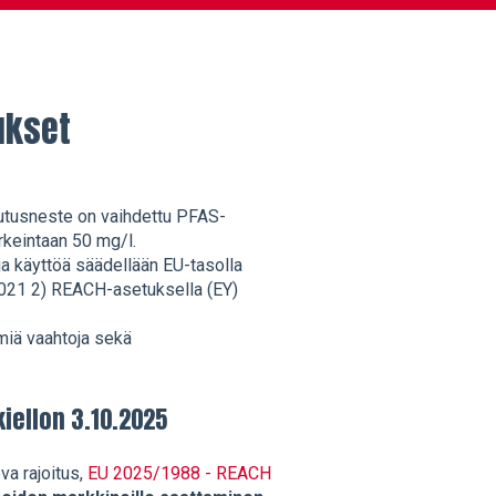
ukset
mutusneste on vaihdettu PFAS-
keintaan 50 mg/l.
a käyttöä säädellään EU-tasolla
1021 2) REACH-asetuksella (EY)
miä vaahtoja sekä
ellon 3.10.2025
a rajoitus,
EU 2025/1988 - REACH