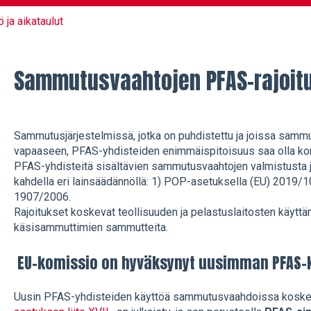
 ja aikataulut
Sammutusvaahtojen PFAS-rajoit
Sammutusjärjestelmissä, jotka on puhdistettu ja joissa sam
vapaaseen, PFAS-yhdisteiden enimmäispitoisuus saa olla kor
PFAS-yhdisteitä sisältävien sammutusvaahtojen valmistusta j
kahdella eri lainsäädännöllä: 1) POP-asetuksella (EU) 2019/
1907/2006.
Rajoitukset koskevat teollisuuden ja pelastuslaitosten käyttä
käsisammuttimien sammutteita.
EU-komissio on hyväksynyt uusimman PFAS-ki
Uusin PFAS-yhdisteiden käyttöä sammutusvaahdoissa koskev