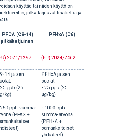
 voidaan käyttää tai niiden käyttö on
ektiiveihin, jotka tarjoavat lisätietoa ja
esta.
PFCA (C9-14)
PFHxA
(C6)
pitkäketjuinen
EU) 2021/1297
(EU) 2024/2462
9-14 ja sen
PFHxA ja sen
uolat:
suolat:
 25 ppb (25
- 25 ppb (25
g/kg)
µg/kg)
 260 ppb summa-
- 1000 ppb
rvona (PFAS +
summa-arvona
amankaltaiset
(PFHxA +
hdisteet)
samankaltaiset
yhdisteet)