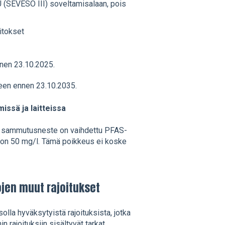
EU (SEVESO III) soveltamisalaan, pois
aitokset
nnen 23.10.2025.
leen ennen 23.10.2035.
ssä ja laitteissa
sa sammutusneste on vaihdettu PFAS-
 on 50 mg/l. Tämä poikkeus ei koske
jen muut rajoitukset
olla hyväksytyistä rajoituksista, jotka
rajoituksiin sisältyvät tarkat