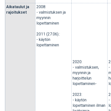
Aikataulut ja
2008:
rajoitukset
- v
al
mistuksen ja
myynnin
lopettaminen
2011 (27.06).:
- käytön
lopettaminen
2020:
2
- valmistu
ksen,
-
myynnin ja
m
harjoittelun
h
lopettaminen
-
l
2023:
2
- käytön
-
lopettaminen ilman
l
lisätoimia
l