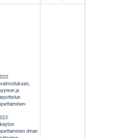
020:
 valmistuksen,
yynnin ja
arjoittelun
opettaminen-
023:
 käytön
opettaminen ilman
isätoimia