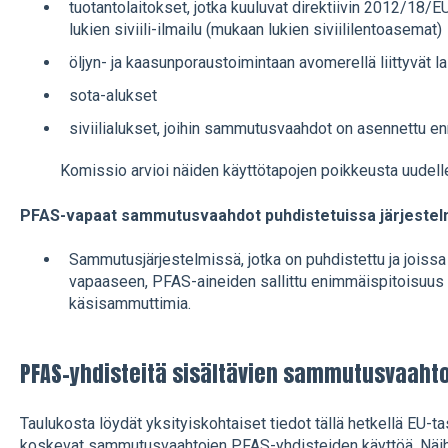
tuotantolaitokset, jotka kuuluvat direktiivin 2012/18/
lukien siviili-ilmailu (mukaan lukien siviililentoasemat)
öljyn- ja kaasunporaustoimintaan avomerellä liittyvät l
sota-alukset
siviilialukset, joihin sammutusvaahdot on asennettu e
Komissio arvioi näiden käyttötapojen poikkeusta uudel
PFAS-vapaat sammutusvaahdot puhdistetuissa järjestelmi
Sammutusjärjestelmissä, jotka on puhdistettu ja jois
vapaaseen, PFAS-aineiden sallittu enimmäispitoisuus
käsisammuttimia.
PFAS-yhdisteitä sisältävien sammutusvaahto
Taulukosta löydät yksityiskohtaiset tiedot tällä hetkellä EU-tas
koskevat sammutusvaahtojen PFAS-yhdisteiden käyttöä. Näihin 