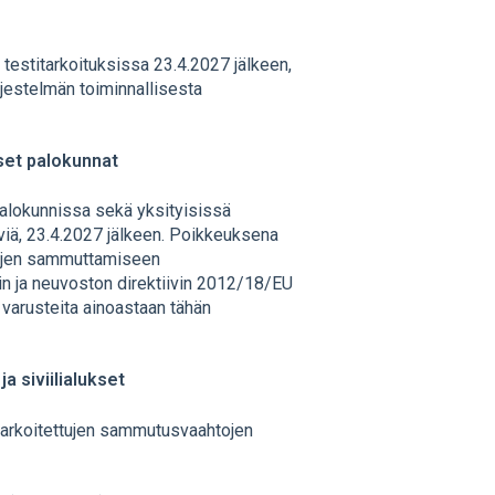
testitarkoituksissa 23.4.2027 jälkeen,
rjestelmän toiminnallisesta
iset palokunnat
alokunnissa sekä yksityisissä
äviä, 23.4.2027 jälkeen. Poikkeuksena
alojen sammuttamiseen
in ja neuvoston direktiivin 2012/18/EU
 varusteita ainoastaan tähän
a siviilialukset
 tarkoitettujen sammutusvaahtojen