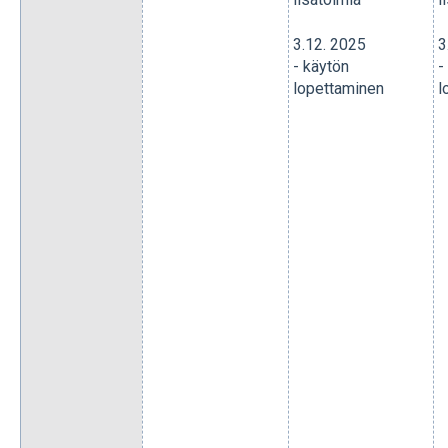
3.12. 2025
3
- käytön
-
lopettaminen
l