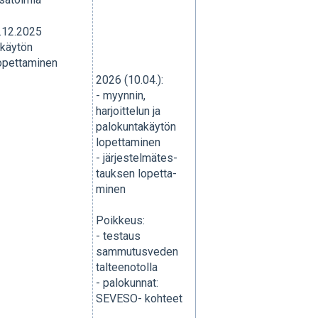
.12.2025
 käytön
opettaminen
2026 (
10.04.):
- myynnin,
harjoittelun ja
palokuntakäytön
lopettaminen
- järjestelmätes-
tauksen lopetta-
minen
Poikkeus:
- testaus
sammutusveden
talteenotolla
- palokunnat:
SEVESO- kohteet