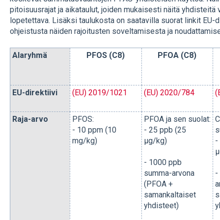
pitoisuusrajat ja aikataulut, joiden mukaisesti näitä yhdisteitä
lopetettava. Lisäksi taulukosta on saatavilla suorat linkit EU-dir
ohjeistusta näiden rajoitusten soveltamisesta ja noudattamis
Alaryhmä
PFOS (C8)
PFOA (C8)
EU-direktiivi
(EU) 2019/1021
(EU) 2020/784
(
Raja-arvo
PFOS:
PFOA ja sen suolat:
C
- 10 ppm (10
- 25 ppb (25
s
mg/kg)
µg/kg)
-
µ
- 1000 ppb
summa-arvona
-
(PFOA +
a
samankaltaiset
s
yhdisteet)
y