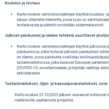
Koulutus ja testaus
Kielto koskee sammutusvaahtojen käyttöä koulutus- ja 
lukuun ottamatta tilannetta, jossa kyse on sammutusjä
testauksesta ja päästöt eristetään asianmukaisesti.
Julkiset palokunnat ja näiden tehtäviä suorittavat yksity
Kielto koskee sammutusvaahtojen käyttöä julkisissa p
palokunnissa, jotka hoitavat julkisten palokuntien teht
on tilanne, jossa palokunta osallistuu teollisuustulip
tuotantolaitoksissa, jotka kuuluvat Euroopan parlament
(SEVESO III) soveltamisalaan, ja käyttää vaahtoja sekä
tarkoitukseen.
Tuotantolaitokset, öljyn- ja kaasunporauslaitokset, sota- j
Kielto koskee 23.10.2035 jälkeen seuraaviin kohteisiin
markkinoille saattamista ja käyttöä: