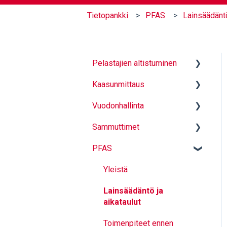
Tietopankki
PFAS
Lainsäädäntö
Pelastajien altistuminen
Kaasunmittaus
Hiukkassuojaavat alusasut
Vuodonhallinta
Kapselointikassit
Mittauksen perusteet
Sammuttimet
Varusteiden puhdistus -
Mittaus
Sulkutulpat
LCO2
PFAS
Käyttö ja turvallinen
Sammutintyyppit ja yleistä
toiminta
Paloluokat
Yleistä
Kaasumittarin valinta
Teholuokat
Lainsäädäntö ja
aikataulut
Tarkastus ja huolto
Toimenpiteet ennen