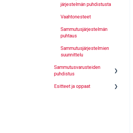
Lainsäädäntö
järjestelmän puhdistusta
Standardit
Vaahtonesteet
PFAS Sammuttimet
Sammutusjärjestelmän
puhtaus
Sammuttimen valinta - mikä
sammutin?
Sammutusjärjestelmien
suunnittelu
Sammutusvarusteiden
puhdistus
Esitteet ja oppaat
Yleistä puhdistuksesta
Lainsäädäntö ja standardit
Palo ja pelastus
Pesumenetelmien vertailu
Sammutusjärjestelmät
Decontex -UKK
Alkusammutus ja
kiinteistöturvallisuus