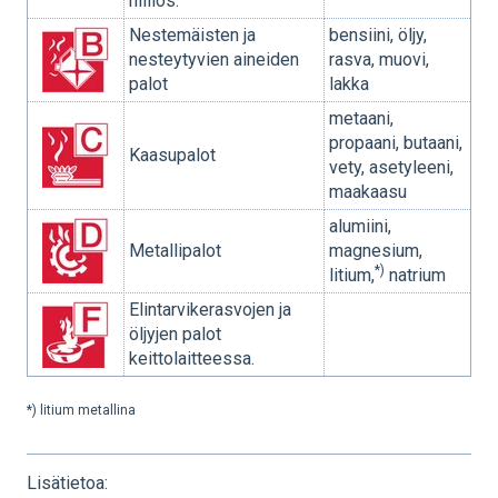
hiillos.
Nestemäisten ja
bensiini, öljy,
nesteytyvien aineiden
rasva, muovi,
palot
lakka
metaani,
propaani, butaani,
Kaasupalot
vety, asetyleeni,
maakaasu
alumiini,
Metallipalot
magnesium,
*)
litium,
natrium
Elintarvikerasvojen ja
öljyjen palot
keittolaitteessa.
*) litium metallina
Lisätietoa: