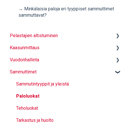
→ Minkälaisia paloja eri tyyppiset sammuttimet
sammuttavat?
Pelastajien altistuminen
Kaasunmittaus
Hiukkassuojaavat alusasut
Vuodonhallinta
Kapselointikassit
Mittauksen perusteet
Sammuttimet
Varusteiden puhdistus - LCO2
Mittaus
Sulkutulpat
Käyttö ja turvallinen toiminta
Sammutintyyppit ja yleistä
Kaasumittarin valinta
Paloluokat
Teholuokat
Tarkastus ja huolto