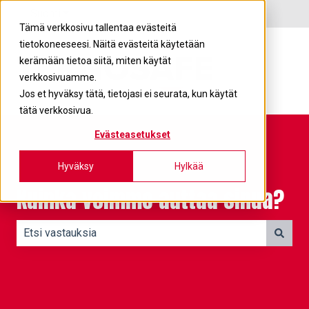
Suomi
Näytä käännöksien alavalikko
Tämä verkkosivu tallentaa evästeitä
tietokoneeseesi. Näitä evästeitä käytetään
kerämään tietoa siitä, miten käytät
verkkosivuamme.
Jos et hyväksy tätä, tietojasi ei seurata, kun käytät
tätä verkkosivua.
Evästeasetukset
Hyväksy
Hylkää
Kuinka voimme auttaa sinua?
Ehdotuksia ei ole, koska hakukenttä on tyhjä.