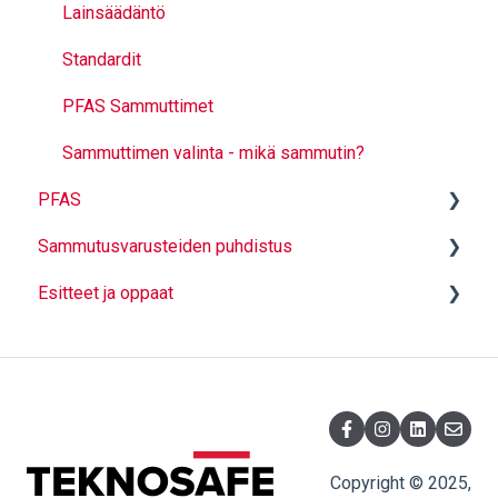
Lainsäädäntö
Standardit
PFAS Sammuttimet
Sammuttimen valinta - mikä sammutin?
PFAS
Sammutusvarusteiden puhdistus
Yleistä
Esitteet ja oppaat
Lainsäädäntö ja aikataulut
Yleistä puhdistuksesta
Toimenpiteet ennen järjestelmän puhdistusta
Lainsäädäntö ja standardit
Palo ja pelastus
Vaahtonesteet
Pesumenetelmien vertailu
Sammutusjärjestelmät
Sammutusjärjestelmän puhtaus
Decontex -UKK
Alkusammutus ja kiinteistöturvallisuus
Sammutusjärjestelmien suunnittelu
Palveluprosessi
Työturvallisuus
Copyright © 2025,