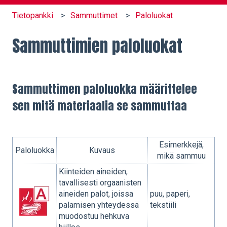
Tietopankki
Sammuttimet
Paloluokat
Sammuttimien paloluokat
Sammuttimen paloluokka määrittelee
sen mitä materiaalia se sammuttaa
Esimerkkejä,
Paloluokka
Kuvaus
mikä sammuu
Kiinteiden aineiden,
tavallisesti orgaanisten
aineiden palot, joissa
puu, paperi,
palamisen yhteydessä
tekstiili
muodostuu hehkuva