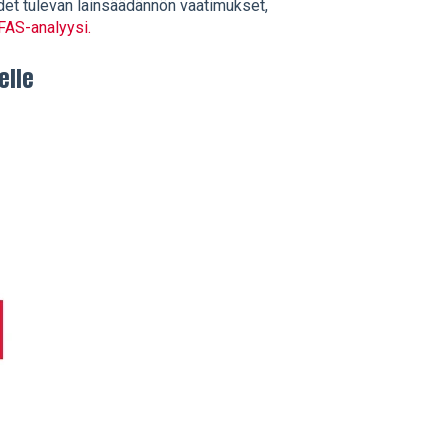
det tulevan lainsäädännön vaatimukset,
FAS-analyysi.
elle