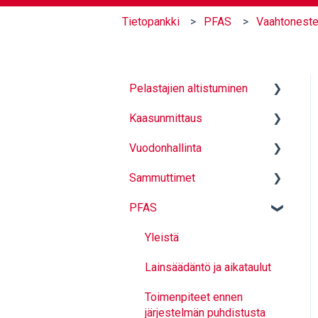
Tietopankki
PFAS
Vaahtoneste
Pelastajien altistuminen
Kaasunmittaus
Hiukkassuojaavat alusasut
Vuodonhallinta
Kapselointikassit
Mittauksen perusteet
Sammuttimet
Varusteiden puhdistus -
Mittaus
Sulkutulpat
LCO2
PFAS
Käyttö ja turvallinen
Sammutintyyppit ja yleistä
toiminta
Paloluokat
Yleistä
Kaasumittarin valinta
Teholuokat
Lainsäädäntö ja aikataulut
Tarkastus ja huolto
Toimenpiteet ennen
järjestelmän puhdistusta