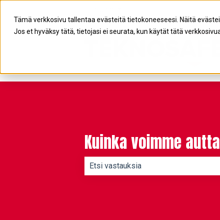
Suomi
Näytä käännöksien alavalikko
Tämä verkkosivu tallentaa evästeitä tietokoneeseesi. Näitä eväste
Jos et hyväksy tätä, tietojasi ei seurata, kun käytät tätä verkkosivua
Kuinka voimme autta
Ehdotuksia ei ole, koska hakukenttä 