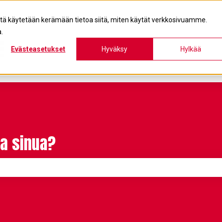
itä käytetään kerämään tietoa siitä, miten käytät verkkosivuamme.
.
Evästeasetukset
Hyväksy
Hylkää
a sinua?
on tyhjä.