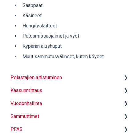
Saappaat
Käsineet
Hengityslaitteet
Putoamissuojaimet ja vyöt
Kypärän alushuput
Muut sammutusvälineet, kuten köydet
Pelastajien altistuminen
Kaasunmittaus
Hiukkassuojaavat alusasut
Vuodonhallinta
Kapselointikassit
Mittauksen perusteet
Sammuttimet
Varusteiden puhdistus - LCO2
Mittaus
Sulkutulpat
PFAS
Käyttö ja turvallinen toiminta
Sammutintyyppit ja yleistä