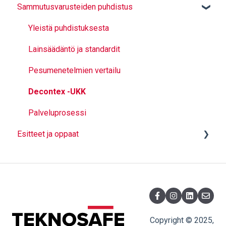
Sammutusvarusteiden puhdistus
Kaasumittarin valinta
Paloluokat
Yleistä
Teholuokat
Lainsäädäntö ja aikataulut
Yleistä puhdistuksesta
Tarkastus ja huolto
Toimenpiteet ennen järjestelmän puhdistusta
Lainsäädäntö ja standardit
Lainsäädäntö
Vaahtonesteet
Pesumenetelmien vertailu
Standardit
Sammutusjärjestelmän puhtaus
Decontex -UKK
PFAS Sammuttimet
Sammutusjärjestelmien suunnittelu
Palveluprosessi
Esitteet ja oppaat
Sammuttimen valinta - mikä sammutin?
Palo ja pelastus
Sammutusjärjestelmät
Alkusammutus ja kiinteistöturvallisuus
Työturvallisuus
Copyright © 2025,