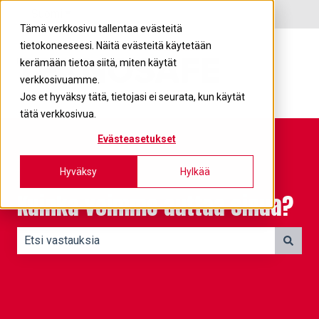
Suomi
Näytä käännöksien alavalikko
Tämä verkkosivu tallentaa evästeitä
tietokoneeseesi. Näitä evästeitä käytetään
kerämään tietoa siitä, miten käytät
verkkosivuamme.
Jos et hyväksy tätä, tietojasi ei seurata, kun käytät
tätä verkkosivua.
Evästeasetukset
Hyväksy
Hylkää
Kuinka voimme auttaa sinua?
Ehdotuksia ei ole, koska hakukenttä on tyhjä.