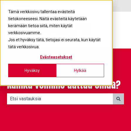
Suomi
Näytä käännöksien alavalikko
Tämä verkkosivu tallentaa evästeitä
tietokoneeseesi. Näitä evästeitä käytetään
kerämään tietoa siitä, miten käytät
verkkosivuamme.
Jos et hyväksy tätä, tietojasi ei seurata, kun käytät
tätä verkkosivua.
Evästeasetukset
Hyväksy
Hylkää
Kuinka voimme auttaa sinua?
Ehdotuksia ei ole, koska hakukenttä on tyhjä.