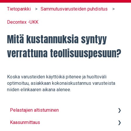
Tietopankki
Sammutusvarusteiden puhdistus
Decontex -UKK
Mitä kustannuksia syntyy
verrattuna teollisuuspesuun?
Koska varusteiden käyttöikä pitenee ja huoltoväli
optimoituu, asiakkaan kokonaiskustannus varusteista
niiden elinkaaren aikana alenee.
Pelastajien altistuminen
Kaasunmittaus
Hiukkassuojaavat alusasut