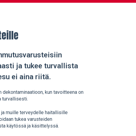
eille
mmutusvarusteisiin
asti ja tukee turvallista
su ei aina riitä.
dekontaminaatioon, kun tavoitteena on
a turvallisesti.
a muille terveydelle haitallisille
voidaan tukea varusteiden
sta käytössä ja käsittelyssä.