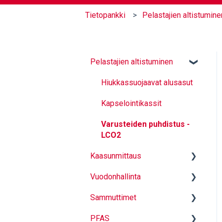
Tietopankki
Pelastajien altistumine
Pelastajien altistuminen
Hiukkassuojaavat alusasut
Kapselointikassit
Varusteiden puhdistus -
LCO2
Kaasunmittaus
Vuodonhallinta
Mittauksen perusteet
Sammuttimet
Mittaus
Sulkutulpat
PFAS
Käyttö ja turvallinen
Sammutintyyppit ja yleistä