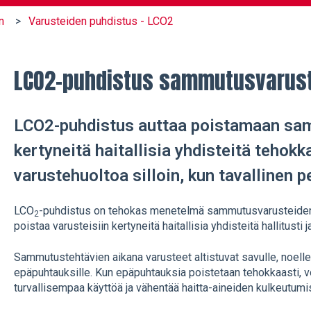
n
Varusteiden puhdistus - LCO2
LCO2-puhdistus sammutusvarust
LCO2-puhdistus auttaa poistamaan sa
kertyneitä haitallisia yhdisteitä tehokka
varustehuoltoa silloin, kun tavallinen pe
LCO
-puhdistus on tehokas menetelmä sammutusvarusteiden 
2
poistaa varusteisiin kertyneitä haitallisia yhdisteitä hallitusti j
Sammutustehtävien aikana varusteet altistuvat savulle, noelle j
epäpuhtauksille. Kun epäpuhtauksia poistetaan tehokkaasti, 
turvallisempaa käyttöä ja vähentää haitta-aineiden kulkeutumi