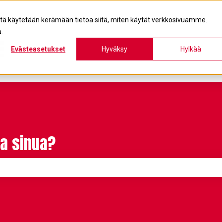
itä käytetään kerämään tietoa siitä, miten käytät verkkosivuamme.
.
Evästeasetukset
Hyväksy
Hylkää
a sinua?
on tyhjä.