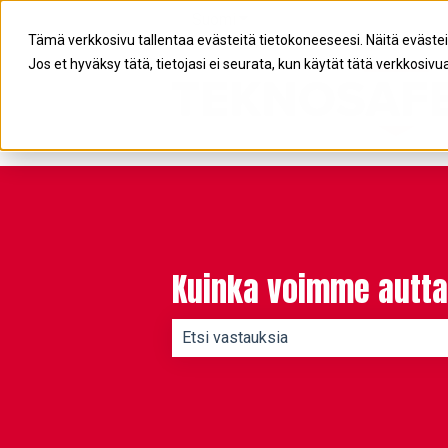
Suomi
Näytä käännöksien alavalikko
Tämä verkkosivu tallentaa evästeitä tietokoneeseesi. Näitä eväste
Jos et hyväksy tätä, tietojasi ei seurata, kun käytät tätä verkkosivua
Kuinka voimme autta
Ehdotuksia ei ole, koska hakukenttä 